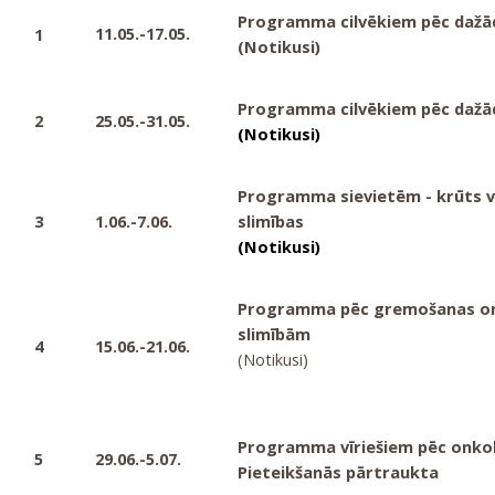
Programma cilvēkiem pēc dažā
11.05.-17.05.
1
(Notikusi)
Programma cilvēkiem pēc dažā
2
25.05.-31.05.
(
Notikusi)
Programma sievietēm - krūts v
3
1.06.-7.06.
slimības
(Notikusi)
Programma pēc gremošanas or
slimībām
4
15.06.-21.06.
(Notikusi)
Programma vīriešiem pēc onko
5
29.06.-5.07.
Pieteikšanās pārtraukta