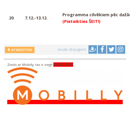
Programma cilvēkiem pēc dažā
20
7.12.-13.12.
(
Pieteikties ŠEIT!)
Iesaki draugiem:
ATGRIEZTIES
Ziedo ar Mobilly, tas ir viegli:
ZIEDO ŠEIT!