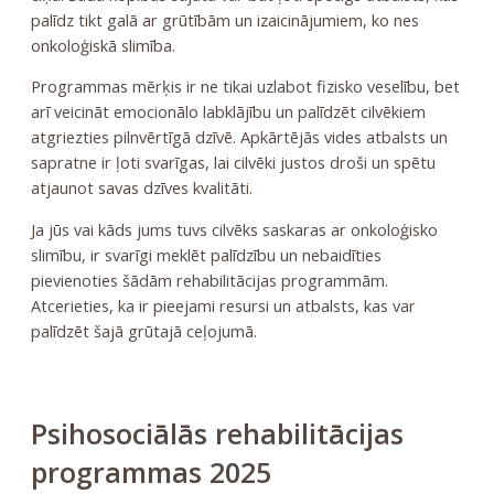
palīdz tikt galā ar grūtībām un izaicinājumiem, ko nes
onkoloģiskā slimība.
Programmas mērķis ir ne tikai uzlabot fizisko veselību, bet
arī veicināt emocionālo labklājību un palīdzēt cilvēkiem
atgriezties pilnvērtīgā dzīvē. Apkārtējās vides atbalsts un
sapratne ir ļoti svarīgas, lai cilvēki justos droši un spētu
atjaunot savas dzīves kvalitāti.
Ja jūs vai kāds jums tuvs cilvēks saskaras ar onkoloģisko
slimību, ir svarīgi meklēt palīdzību un nebaidīties
pievienoties šādām rehabilitācijas programmām.
Atcerieties, ka ir pieejami resursi un atbalsts, kas var
palīdzēt šajā grūtajā ceļojumā.
Psihosociālās rehabilitācijas
programmas 2025