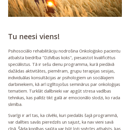
Tu neesi viens!
Psihosociālo rehabilitāciju nodrošina Onkoloģisko pacientu
atbalsta biedrība "Dzīvības koks", piesaistot kvalificētus
speciālistus. Tā ir sešu dienu programma, kurā piedāvā
dažādas aktivitātes, piemēram, grupu terapijas sesijas,
individuālas konsultācijas ar psihologiem un sociālajiem
darbiniekiem, kā arī izglītojošus seminārus par onkoloģijas
tematiem. Turklāt dalībnieki var apgūt stresa vadības
tehnikas, kas palīdz tikt galā ar emocionālo slodzi, ko rada
slimība.
Svarīgi ir arī tas, ka cilvēki, kuri piedalās šajā programmā,
var dalīties savās pieredzēs un sajust, ka nav vieni savā
cīņā. Šāda kopības sajūta var būt ļoti spēcīgs atbalsts, kas