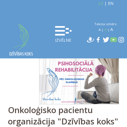
LV
|
EN
Teksta izmērs:
A
A
A
|
|
IZVĒLNE
Onkoloģisko pacientu
organizācija "Dzīvības koks"