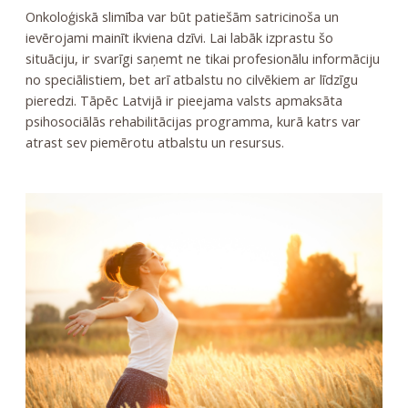
Onkoloģiskā slimība var būt patiešām satricinoša un
ievērojami mainīt ikviena dzīvi. Lai labāk izprastu šo
situāciju, ir svarīgi saņemt ne tikai profesionālu informāciju
no speciālistiem, bet arī atbalstu no cilvēkiem ar līdzīgu
pieredzi. Tāpēc Latvijā ir pieejama valsts apmaksāta
psihosociālās rehabilitācijas programma, kurā katrs var
atrast sev piemērotu atbalstu un resursus.