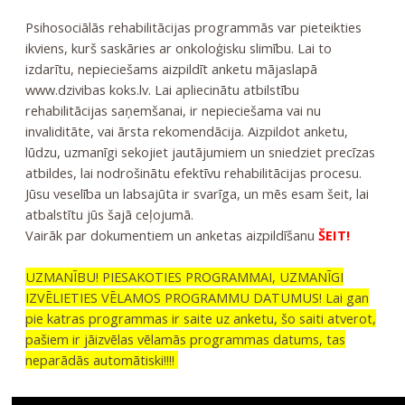
Psihosociālās rehabilitācijas programmās var pieteikties
ikviens, kurš saskāries ar onkoloģisku slimību. Lai to
izdarītu, nepieciešams aizpildīt anketu mājaslapā
www.dzivibas koks.lv. Lai apliecinātu atbilstību
rehabilitācijas saņemšanai, ir nepieciešama vai nu
invaliditāte, vai ārsta rekomendācija. Aizpildot anketu,
lūdzu, uzmanīgi sekojiet jautājumiem un sniedziet precīzas
atbildes, lai nodrošinātu efektīvu rehabilitācijas procesu.
Jūsu veselība un labsajūta ir svarīga, un mēs esam šeit, lai
atbalstītu jūs šajā ceļojumā.
Vairāk par dokumentiem un anketas aizpildīšanu
ŠEIT!
UZMANĪBU! PIESAKOTIES PROGRAMMAI, UZMANĪGI
IZVĒLIETIES VĒLAMOS PROGRAMMU DATUMUS! Lai gan
pie katras programmas ir saite uz anketu, šo saiti atverot,
pašiem ir jāizvēlas vēlamās programmas datums, tas
neparādās automātiski!!!!