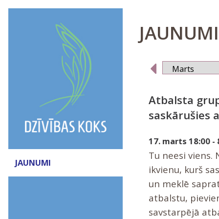
JAUNUMI 
Atbalsta grup
saskārušies a
17. marts 18:00 - 
Tu neesi viens. 
JAUNUMI
ikvienu, kurš sa
un meklē sapratn
atbalstu, pievie
savstarpējā at