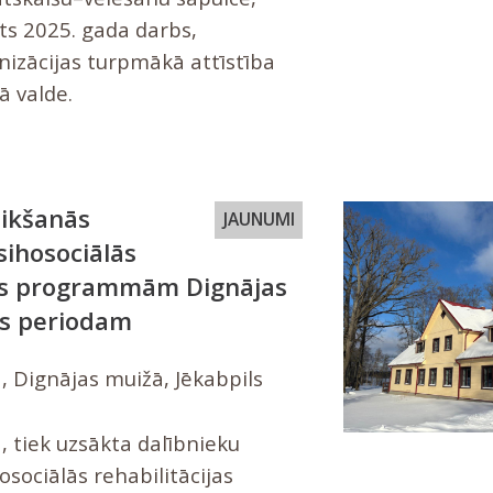
ēts 2025. gada darbs,
nizācijas turpmākā attīstība
ā valde.
eikšanās
JAUNUMI
ihosociālās
jas programmām Dignājas
s periodam
, Dignājas muižā, Jēkabpils
, tiek uzsākta dalībnieku
osociālās rehabilitācijas