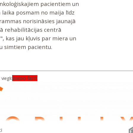
oloģiskajiem pacientiem un
m laika posmam no maija līdz
rammas norisināsies jaunajā
ā rehabilitācijas centrā
, kas jau kļuvis par miera un
u simtiem pacientu.
viegli:
ZIEDO ŠEIT!
ti