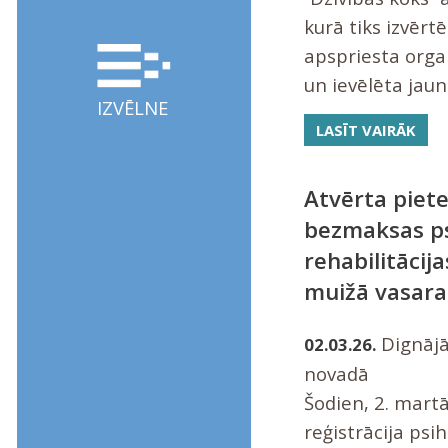
kurā tiks izvērt
apspriesta orga
un ievēlēta jaun
IZVĒLNE
LASĪT VAIRĀK
Atvērta piet
bezmaksas ps
rehabilitāci
muižā vasara
Dignājā
02.03.26.
novadā
Šodien, 2. martā
reģistrācija psih