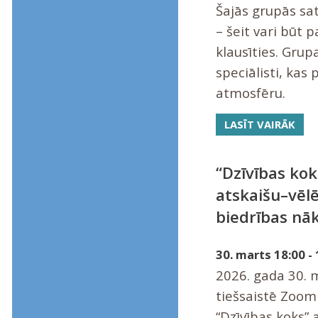
Šajās grupās sati
– šeit vari būt p
klausīties. Grup
speciālisti, kas
atmosfēru.
LASĪT VAIRĀK
“Dzīvības kok
atskaišu–vēl
biedrības nā
30. marts 18:00 - 
2026. gada 30. 
tiešsaistē Zoom
“Dzīvības koks” 