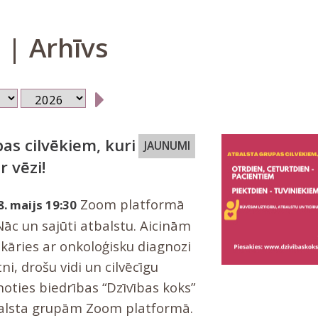
| Arhīvs
as cilvēkiem, kuri
JAUNUMI
r vēzi!
Zoom platformā
8. maijs 19:30
Nāc un sajūti atbalstu. Aicinām
skāries ar onkoloģisku diagnozi
i, drošu vidi un cilvēcīgu
noties biedrības “Dzīvības koks”
balsta grupām Zoom platformā.