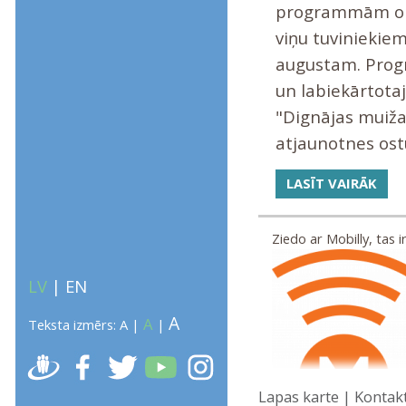
programmām onk
viņu tuviniekie
augustam. Prog
un labiekārtotaj
"Dignājas muiža"
atjaunotnes ost
LASĪT VAIRĀK
Ziedo ar Mobilly, tas ir 
LV
|
EN
A
A
Teksta izmērs:
A
|
|
Lapas karte
|
Kontak