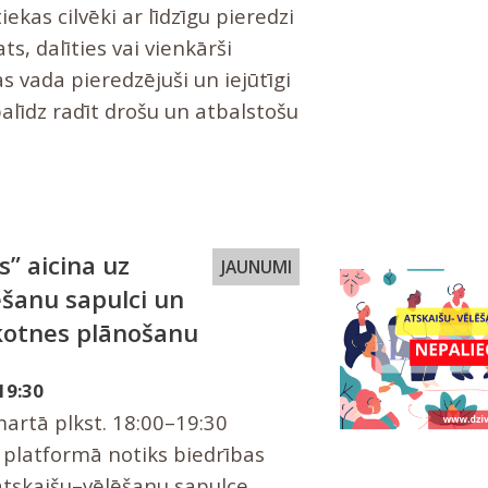
ekas cilvēki ar līdzīgu pieredzi
ats, dalīties vai vienkārši
as vada pieredzējuši un iejūtīgi
 palīdz radīt drošu un atbalstošu
s” aicina uz
JAUNUMI
ēšanu sapulci un
kotnes plānošanu
19:30
martā plkst. 18:00–19:30
 platformā notiks biedrības
atskaišu–vēlēšanu sapulce,