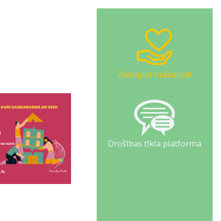
Ziedojiet tiešsaistē!
Drošības tīkla platforma