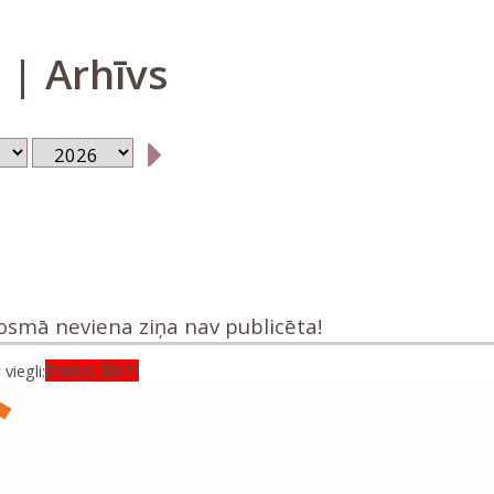
| Arhīvs
posmā neviena ziņa nav publicēta!
viegli:
ZIEDO ŠEIT!