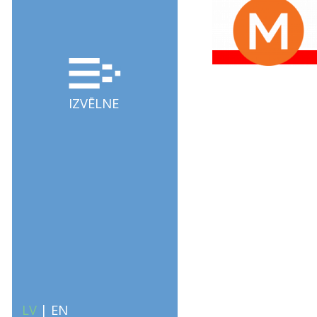
IZVĒLNE
LV
|
EN