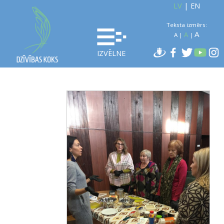
LV
|
EN
Teksta izmērs:
A
A
A
|
|
IZVĒLNE