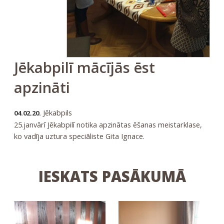
Jēkabpilī mācījās ēst
apzināti
Jēkabpils
04.02.20.
25.janvārī Jēkabpilī notika apzinātas ēšanas meistarklase,
ko vadīja uztura speciāliste Gita Ignace.
IESKATS PASĀKUMĀ