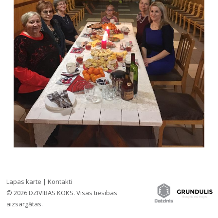
Lapas karte
|
Kontakti
© 2026 DZĪVĪBAS KOKS. Visas tiesības
Iesaki draugiem:
ATGRIEZTIES
aizsargātas.
»