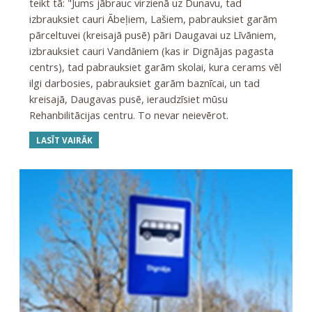
teikt tā: "Jums jābrauc virzienā uz Dunavu, tad
izbrauksiet cauri Ābeļiem, Lašiem, pabrauksiet garām
pārceltuvei (kreisajā pusē) pāri Daugavai uz Līvāniem,
izbrauksiet cauri Vandāniem (kas ir Dignājas pagasta
centrs), tad pabrauksiet garām skolai, kura cerams vēl
ilgi darbosies, pabrauksiet garām baznīcai, un tad
kreisajā, Daugavas pusē, ieraudzīsiet mūsu
Rehanbilitācijas centru. To nevar neievērot.
LASĪT VAIRĀK