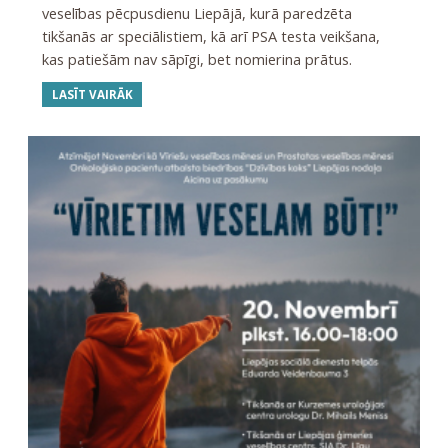
veselības pēcpusdienu Liepājā, kurā paredzēta
tikšanās ar speciālistiem, kā arī PSA testa veikšana,
kas patiešām nav sāpīgi, bet nomierina prātus.
LASĪT VAIRĀK