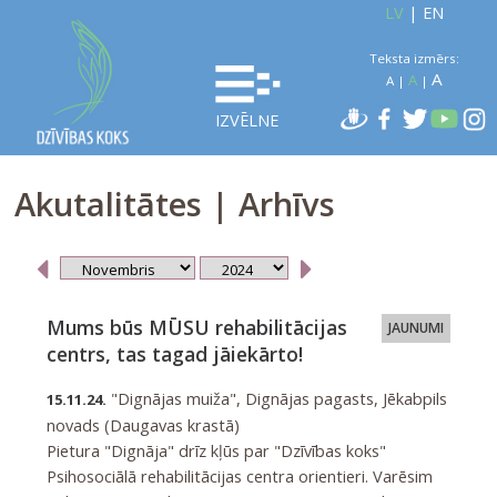
LV
|
EN
Teksta izmērs:
A
A
A
|
|
IZVĒLNE
Akutalitātes | Arhīvs
Mums būs MŪSU rehabilitācijas
JAUNUMI
centrs, tas tagad jāiekārto!
"Dignājas muiža", Dignājas pagasts, Jēkabpils
15.11.24.
novads (Daugavas krastā)
Pietura "Dignāja" drīz kļūs par "Dzīvības koks"
Psihosociālā rehabilitācijas centra orientieri. Varēsim