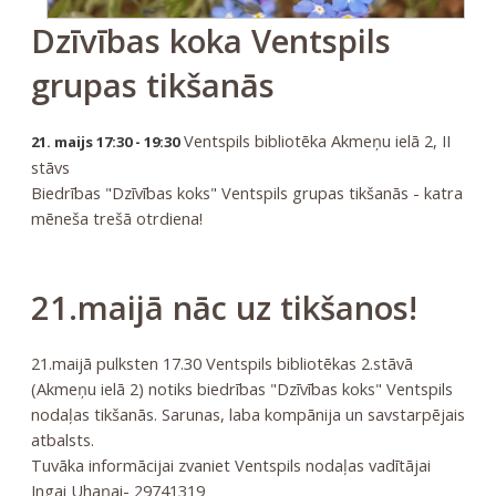
Dzīvības koka Ventspils
grupas tikšanās
Ventspils bibliotēka Akmeņu ielā 2, II
21. maijs 17:30 - 19:30
stāvs
Biedrības "Dzīvības koks" Ventspils grupas tikšanās - katra
mēneša trešā otrdiena!
21.maijā nāc uz tikšanos!
21.maijā pulksten 17.30 Ventspils bibliotēkas 2.stāvā
(Akmeņu ielā 2) notiks biedrības "Dzīvības koks" Ventspils
nodaļas tikšanās. Sarunas, laba kompānija un savstarpējais
atbalsts.
Tuvāka informācijai zvaniet Ventspils nodaļas vadītājai
Ingai Uhaņai- 29741319