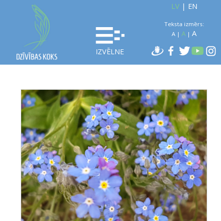
LV
|
EN
Teksta izmērs:
A
A
A
|
|
IZVĒLNE