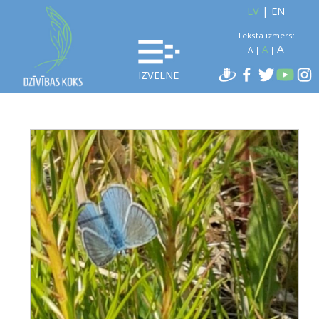
LV
|
EN
Teksta izmērs:
A
A
A
|
|
IZVĒLNE