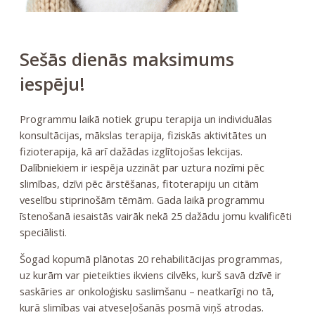
Sešās dienās maksimums
iespēju!
Programmu laikā notiek grupu terapija un individuālas
konsultācijas, mākslas terapija, fiziskās aktivitātes un
fizioterapija, kā arī dažādas izglītojošas lekcijas.
Dalībniekiem ir iespēja uzzināt par uztura nozīmi pēc
slimības, dzīvi pēc ārstēšanas, fitoterapiju un citām
veselību stiprinošām tēmām. Gada laikā programmu
īstenošanā iesaistās vairāk nekā 25 dažādu jomu kvalificēti
speciālisti.
Šogad kopumā plānotas 20 rehabilitācijas programmas,
uz kurām var pieteikties ikviens cilvēks, kurš savā dzīvē ir
saskāries ar onkoloģisku saslimšanu – neatkarīgi no tā,
kurā slimības vai atveseļošanās posmā viņš atrodas.