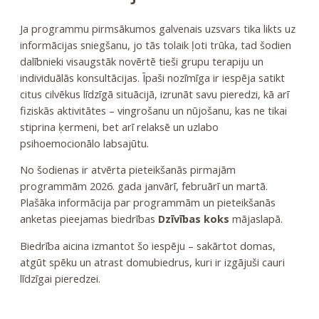
Ja programmu pirmsākumos galvenais uzsvars tika likts uz
informācijas sniegšanu, jo tās tolaik ļoti trūka, tad šodien
dalībnieki visaugstāk novērtē tieši grupu terapiju un
individuālās konsultācijas. Īpaši nozīmīga ir iespēja satikt
citus cilvēkus līdzīgā situācijā, izrunāt savu pieredzi, kā arī
fiziskās aktivitātes – vingrošanu un nūjošanu, kas ne tikai
stiprina ķermeni, bet arī relaksē un uzlabo
psihoemocionālo labsajūtu.
No šodienas ir atvērta pieteikšanās pirmajām
programmām 2026. gada janvārī, februārī un martā.
Plašāka informācija par programmām un pieteikšanās
anketas pieejamas biedrības
Dzīvības koks
mājaslapā.
Biedrība aicina izmantot šo iespēju – sakārtot domas,
atgūt spēku un atrast domubiedrus, kuri ir izgājuši cauri
līdzīgai pieredzei.