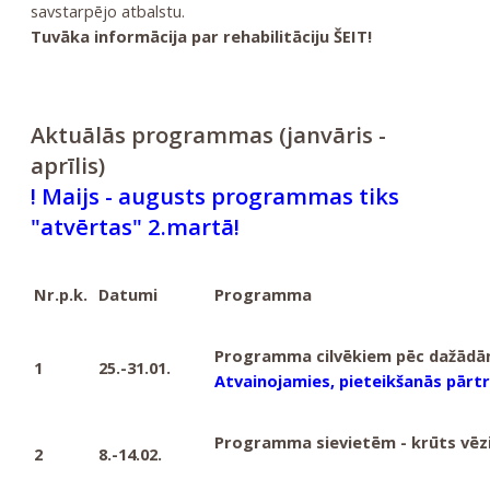
savstarpējo atbalstu.
Tuvāka informācija par rehabilitāciju ŠEIT!
Aktuālās programmas (janvāris -
aprīlis)
! Maijs - augusts programmas tiks
"atvērtas" 2.martā!
Nr.p.k.
Datumi
Programma
Programma cilvēkiem pēc dažādā
1
25.-31.01.
Atvainojamies, pieteikšanās pārt
Programma sievietēm - krūts vēzi
2
8.-14.02.