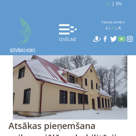
LV
|
EN
Teksta izmērs:
A
A
A
|
|
IZVĒLNE
Atsākas pieņemšana