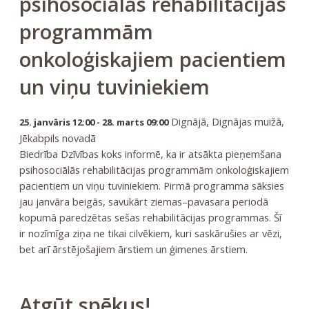
psihosociālās rehabilitācijas
programmām
onkoloģiskajiem pacientiem
un viņu tuviniekiem
Dignājā, Dignājas muižā,
25. janvāris 12:00 - 28. marts 09:00
Jēkabpils novadā
Biedrība Dzīvības koks informē, ka ir atsākta pieņemšana
psihosociālās rehabilitācijas programmām onkoloģiskajiem
pacientiem un viņu tuviniekiem. Pirmā programma sāksies
jau janvāra beigās, savukārt ziemas–pavasara periodā
kopumā paredzētas sešas rehabilitācijas programmas. Šī
ir nozīmīga ziņa ne tikai cilvēkiem, kuri saskārušies ar vēzi,
bet arī ārstējošajiem ārstiem un ģimenes ārstiem.
Atgūt spēkus!