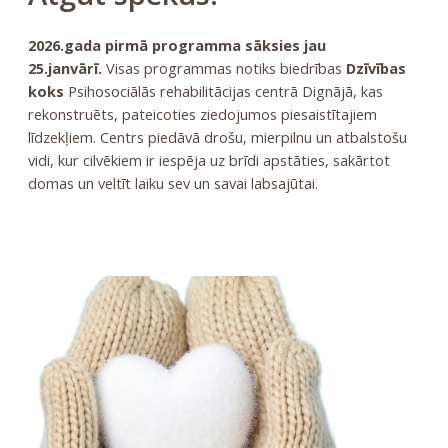
2026.gada pirmā programma sāksies jau
25.janvārī.
Visas programmas notiks biedrības
Dzīvības
koks
Psihosociālās rehabilitācijas centrā Dignājā, kas
rekonstruēts, pateicoties ziedojumos piesaistītajiem
līdzekļiem. Centrs piedāvā drošu, mierpilnu un atbalstošu
vidi, kur cilvēkiem ir iespēja uz brīdi apstāties, sakārtot
domas un veltīt laiku sev un savai labsajūtai.