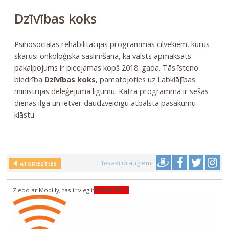
Dzīvības koks
Psihosociālās rehabilitācijas programmas cilvēkiem, kurus
skārusi onkoloģiska saslimšana, kā valsts apmaksāts
pakalpojums ir pieejamas kopš 2018. gada. Tās īsteno
biedrība
Dzīvības koks
, pamatojoties uz Labklājības
ministrijas deleģējuma līgumu. Katra programma ir sešas
dienas ilga un ietver daudzveidīgu atbalsta pasākumu
klāstu.
Iesaki draugiem:
ATGRIEZTIES
Ziedo ar Mobilly, tas ir viegli:
ZIEDO ŠEIT!