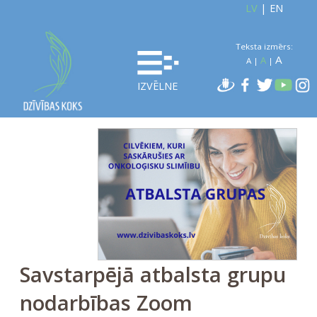
LV
|
EN
Teksta izmērs:
A
A
A
|
|
IZVĒLNE
Savstarpējā atbalsta grupu
nodarbības Zoom