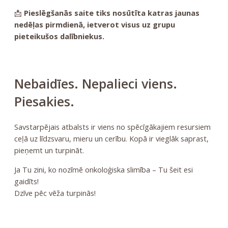
📩
Pieslēgšanās saite tiks nosūtīta katras jaunas
nedēļas pirmdienā, ietverot visus uz grupu
pieteikušos dalībniekus.
Nebaidīes. Nepalieci viens.
Piesakies.
Savstarpējais atbalsts ir viens no spēcīgākajiem resursiem
ceļā uz līdzsvaru, mieru un cerību. Kopā ir vieglāk saprast,
pieņemt un turpināt.
Ja Tu zini, ko nozīmē onkoloģiska slimība – Tu šeit esi
gaidīts!
Dzīve pēc vēža turpinās!