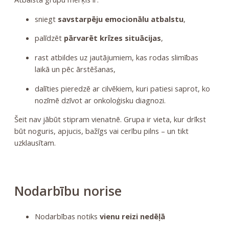
sniegt
savstarpēju emocionālu atbalstu
,
palīdzēt
pārvarēt krīzes situācijas
,
rast atbildes uz jautājumiem, kas rodas slimības
laikā un pēc ārstēšanas,
dalīties pieredzē ar cilvēkiem, kuri patiesi saprot, ko
nozīmē dzīvot ar onkoloģisku diagnozi.
Šeit nav jābūt stipram vienatnē. Grupa ir vieta, kur drīkst
būt noguris, apjucis, bažīgs vai cerību pilns – un tikt
uzklausītam.
Nodarbību norise
Nodarbības notiks
vienu reizi nedēļā