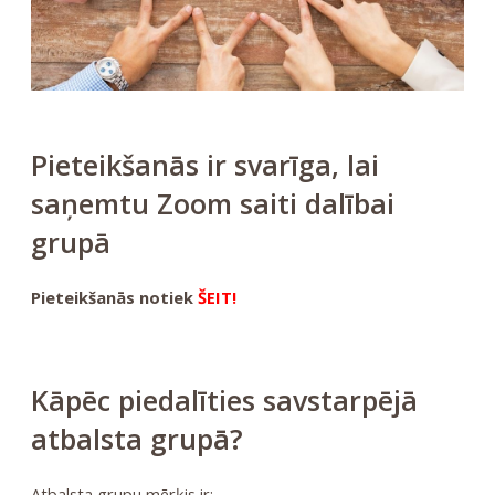
Pieteikšanās ir svarīga, lai
saņemtu Zoom saiti dalībai
grupā
Pieteikšanās notiek
ŠEIT!
Kāpēc piedalīties savstarpējā
atbalsta grupā?
Atbalsta grupu mērķis ir: