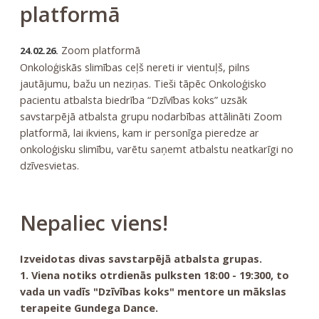
platformā
Zoom platformā
24.02.26.
Onkoloģiskās slimības ceļš nereti ir vientuļš, pilns
jautājumu, bažu un neziņas. Tieši tāpēc Onkoloģisko
pacientu atbalsta biedrība “Dzīvības koks” uzsāk
savstarpējā atbalsta grupu nodarbības attālināti Zoom
platformā, lai ikviens, kam ir personīga pieredze ar
onkoloģisku slimību, varētu saņemt atbalstu neatkarīgi no
dzīvesvietas.
Nepaliec viens!
Izveidotas divas savstarpējā atbalsta grupas.
1. Viena notiks otrdienās pulksten 18:00 - 19:300, to
vada un vadīs "Dzīvības koks" mentore un mākslas
terapeite Gundega Dance.