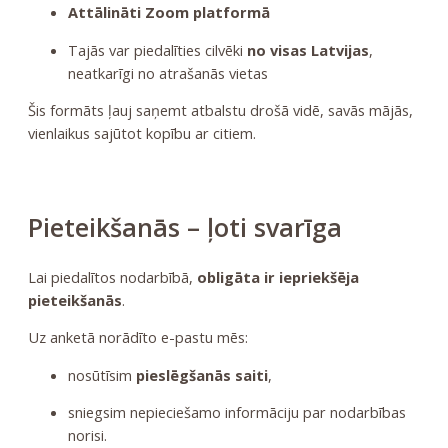
Attālināti Zoom platformā
Tajās var piedalīties cilvēki
no visas Latvijas
,
neatkarīgi no atrašanās vietas
Šis formāts ļauj saņemt atbalstu drošā vidē, savās mājās,
vienlaikus sajūtot kopību ar citiem.
Pieteikšanās – ļoti svarīga
Lai piedalītos nodarbībā,
obligāta ir iepriekšēja
pieteikšanās
.
Uz anketā norādīto e-pastu mēs:
nosūtīsim
pieslēgšanās saiti
,
sniegsim nepieciešamo informāciju par nodarbības
norisi.