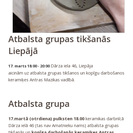
Atbalsta grupas tikšanās
Liepājā
Dārza iela 46, Liepāja
17. marts 18:00 - 20:00
aicinām uz atbalsta grupas tikšanos un kopīgu darbošanos
keramiķes Antras Mazikas vadībā.
Atbalsta grupa
17.martā (otrdiena) pulksten 18.00
keramikas darbnīcā
Dārza ielā 46 (tas nav Amatnieku nams) atbalsta grupas
tikšanās un
kopīga darbošanās keramiķes Antras