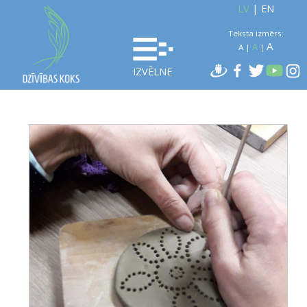
LV
|
EN
Teksta izmērs:
A
A
A
|
|
IZVĒLNE