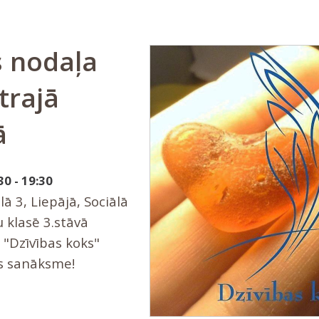
s nodaļa
trajā
ā
30 - 19:30
 3, Liepājā, Sociālā
 klasē 3.stāvā
 "Dzīvības koks"
s sanāksme!