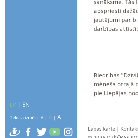
sanāksme. Tās la
apspriesti dažād
jautājumi par b
darbības attīstī
Biedrības "Dzīv
mēneša otrajā o
pie Liepājas nod
LV
|
EN
A
A
Teksta izmērs:
A
|
|
Lapas karte
|
Kontak
ATGRIEZTIES
© 2026 DZĪVĪBAS KOKS