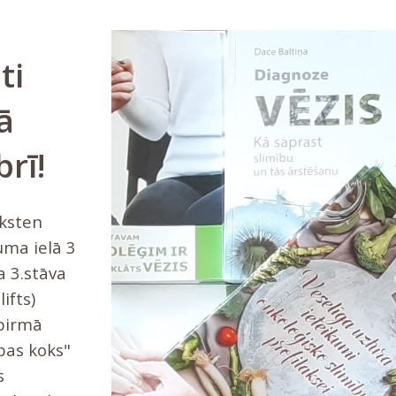
ti
ā
rī!
ksten
ma ielā 3
a 3.stāva
ifts)
pirmā
bas koks"
s