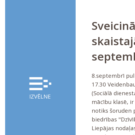
Sveicinā
skaistaj
septemb
8.septembrī pul
17.30 Veidenbau
(Sociālā dienest
IZVĒLNE
mācību klasē, ir l
notiks šoruden 
biedrības "Dzīvī
Liepājas nodaļa