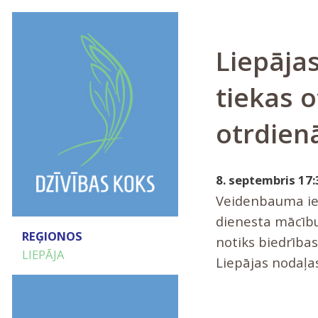
Liepāja
tiekas o
otrdien
8. septembris 17:
Veidenbauma ielā
dienesta mācību
REĢIONOS
notiks biedrības
LIEPĀJA
Liepājas nodaļa