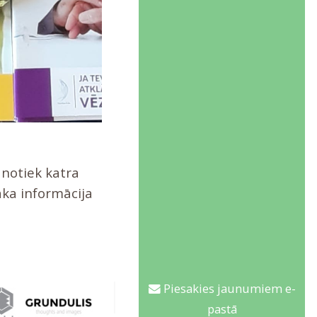
 notiek katra
āka informācija
Piesakies jaunumiem e-
pastā