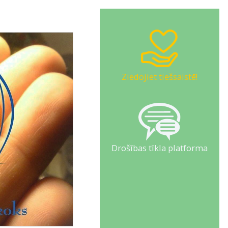
Ziedojiet tiešsaistē!
Drošības tīkla platforma