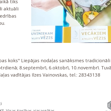
ikā tiks
i aktuāli
iedrības
bu.
ības koks" Liepājas nodaļas sanāksmes tradicionāli
trdienā; 8.septembrī, 6.oktobrī, 10.novembrī. Tuv
aļas vadītājas Ilzes Vainovskas, tel.: 28343138
ti
Iesaki draugiem:
. Visas tiesības aizsargātas.
»