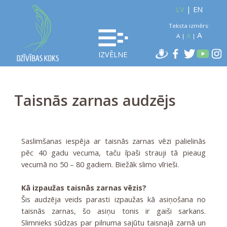
LV
|
EN
Teksta izmērs:
A
A
A
|
|
IZVĒLNE
Taisnās zarnas audzējs
Saslimšanas iespēja ar taisnās zarnas vēzi palielinās
pēc 40 gadu vecuma, taču īpaši strauji tā pieaug
vecumā no 50 – 80 gadiem. Biežāk slimo vīrieši.
Kā izpaužas taisnās zarnas vēzis?
Šis audzēja veids parasti izpaužas kā asiņošana no
taisnās zarnas, šo asiņu tonis ir gaiši sarkans.
Slimnieks sūdzas par pilnuma sajūtu taisnajā zarnā un