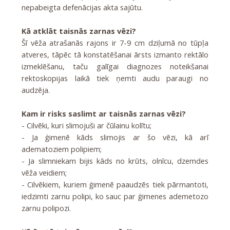
nepabeigta defenācijas akta sajūtu.
Kā atklāt taisnās zarnas vēzi?
Šī vēža atrašanās rajons ir 7-9 cm dziļumā no tūpļa
atveres, tāpēc tā konstatēšanai ārsts izmanto rektālo
izmeklēšanu, taču galīgai diagnozes noteikšanai
rektoskopijas laikā tiek ņemti audu paraugi no
audzēja.
Kam ir risks saslimt ar taisnās zarnas vēzi?
- Cilvēki, kuri slimojuši ar čūlainu kolītu;
- Ja ģimenē kāds slimojis ar šo vēzi, kā arī
adematoziem polipiem;
- Ja slimniekam bijis kāds no krūts, olnīcu, dzemdes
vēža veidiem;
- Cilvēkiem, kuriem ģimenē paaudzēs tiek pārmantoti,
iedzimti zarnu polipi, ko sauc par ģimenes ademetozo
zarnu polipozi.