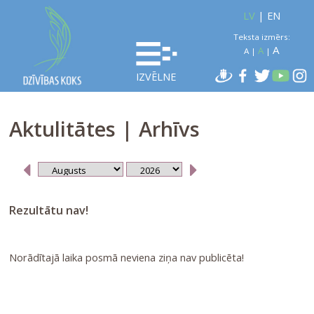
LV
|
EN
Teksta izmērs:
A
A
A
|
|
IZVĒLNE
Aktulitātes | Arhīvs
Rezultātu nav!
Norādītajā laika posmā neviena ziņa nav publicēta!