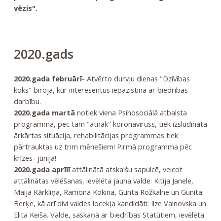
vēzis".
2020.gads
2020.gada februārī
- Atvērto durvju dienas "Dzīvības
koks" birojā, kur interesentus iepazīstina ar biedrības
darbību.
2020.gada martā
notiek viena Psihosociālā atbalsta
programma, pēc tam "atnāk" koronavīruss, tiek izsludināta
ārkārtas situācija, rehabilitācijas programmas tiek
pārtrauktas uz trim mēnešiem! Pirmā programma pēc
krīzes- jūnijā!
2020.gada aprīlī
attālinātā atskaišu sapulcē, veicot
attālinātas vēlēšanas, ievēlēta jauna valde: Kitija Janele,
Maija Kārkliņa, Ramona Kokina, Gunta Rožkalne un Gunita
Berķe, kā arī divi valdes locekļa kandidāti: Ilze Vainovska un
Elita Keiša. Valde, saskaņā ar biedrības Statūtiem, ievēlēta