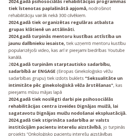
2024.gadā psihosociālās rehabilitācijas programmas
tiek īstenotas paplašinātā apjomā,
nodrošinot
rehabilitāciju vairāk nekā 300 cilvēkiem.
2024.gadā tiek organizētas regulāras atbalsta
grupas klātienē un attālināti.
2024.gadā turpinās mentoru kustības attīstība un
jaunu dalībnieku iesaiste,
tiek uzņemti mentoru kustību
popularizējoši video, kas arī ir pieejami biedrības Youtube
kanālā.
2
024.gadā turpinām starptautisko sadarbību,
sadarbībā ar ENGAGE
(Eiropas Ginekoloģisko vēžu
sadarbības grupu) tiek izdots buklets
"Seksualitāte un
intimitāte pēc ginekoloģiskā vēža ārstēšanas"
, kas
pieejams mūsu mājas lapā
2024.gadā tiek noslēgti darbi pie psihosociālās
rehabilitācijas centra izveides Dignājas muižā, lai
sagatavotu Dignājas muižu nodošanai ekspluatācijā.
2024.gadā tiek stiprināta sadarbība ar valsts
institūcijām pacientu interešu aizstāvībā
, jo turpinās
projekts
“Onkoloģisko pacientu interešu aizstāvības