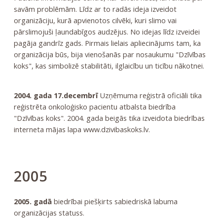
savām problēmām. Līdz ar to radās ideja izveidot
organizāciju, kurā apvienotos cilvēki, kuri slimo vai
pārslimojuši ļaundabīgos audzējus. No idejas līdz izveidei
pagāja gandrīz gads. Pirmais lielais apliecinājums tam, ka
organizācija būs, bija vienošanās par nosaukumu "Dzīvības
koks", kas simbolizē stabilitāti, ilglaicību un ticību nākotnei.
2004. gada 17.decembrī
Uzņēmuma reģistrā oficiāli tika
reģistrēta onkoloģisko pacientu atbalsta biedrība
"Dzīvības koks". 2004. gada beigās tika izveidota biedrības
interneta mājas lapa www.dzivibaskoks.lv.
2005
2005. gadā
biedrībai piešķirts sabiedriskā labuma
organizācijas statuss.