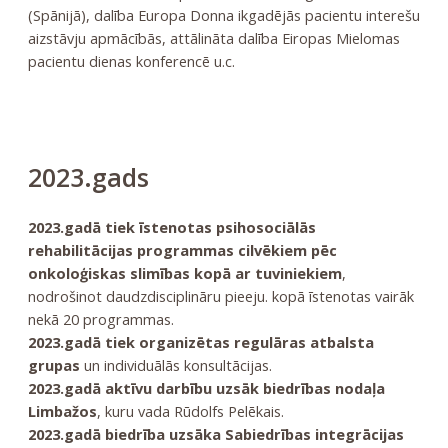
(Spānijā), dalība Europa Donna ikgadējās pacientu interešu
aizstāvju apmācībās, attālināta dalība Eiropas Mielomas
pacientu dienas konferencē u.c.
2023.gads
2023.gadā tiek īstenotas psihosociālās
rehabilitācijas programmas cilvēkiem pēc
onkoloģiskas slimības kopā ar tuviniekiem
,
nodrošinot daudzdisciplināru pieeju. kopā īstenotas vairāk
nekā 20 programmas.
2023.gadā tiek organizētas regulāras atbalsta
grupas
un individuālās konsultācijas.
2023.gadā aktīvu darbību uzsāk biedrības nodaļa
Limbažos
, kuru vada Rūdolfs Pelēkais.
2023.gadā biedrība uzsāka Sabiedrības integrācijas