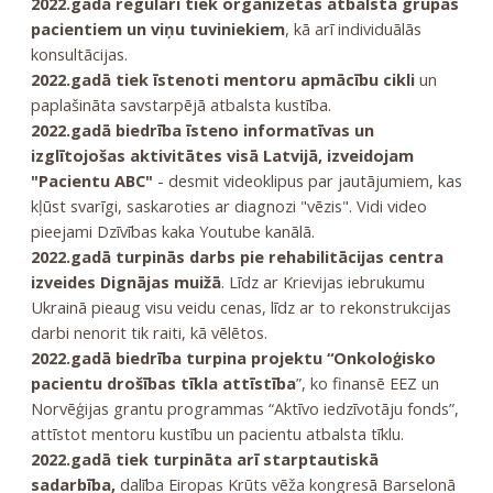
2022.gadā regulāri tiek organizētas atbalsta grupas
pacientiem un viņu tuviniekiem
, kā arī individuālās
konsultācijas.
2022.gadā tiek īstenoti mentoru apmācību cikli
un
paplašināta savstarpējā atbalsta kustība.
2022.gadā biedrība īsteno informatīvas un
izglītojošas aktivitātes visā Latvijā, izveidojam
"Pacientu ABC"
- desmit videoklipus par jautājumiem, kas
kļūst svarīgi, saskaroties ar diagnozi "vēzis". Vidi video
pieejami Dzīvības kaka Youtube kanālā.
2022.gadā turpinās darbs pie rehabilitācijas centra
izveides Dignājas muižā
. Līdz ar Krievijas iebrukumu
Ukrainā pieaug visu veidu cenas, līdz ar to rekonstrukcijas
darbi nenorit tik raiti, kā vēlētos.
2022.gadā biedrība turpina projektu “Onkoloģisko
pacientu drošības tīkla attīstība
”, ko finansē EEZ un
Norvēģijas grantu programmas “Aktīvo iedzīvotāju fonds”,
attīstot mentoru kustību un pacientu atbalsta tīklu.
2022.gadā tiek turpināta arī starptautiskā
sadarbība,
dalība Eiropas Krūts vēža kongresā Barselonā