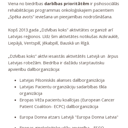
Viena no biedrības
darbības prioritātēm
ir psihosociālās
rehabilitācijas programmas onkoloģiskajiem pacientiem
„Spēka avots” ieviešana un pieejamības nodrošināšana.
Kopš 2013.gada „Dzīvības koks” aktivitātes organizē arī
Latvijas reģionos. Līdz šim aktivitātes notikušas Aizkrauklē,
Liepājā, Ventspilī, Jēkabpilī, Bauskā un Rīgā.
„Dzīvības koks” aktīvi iesaistās aktivitātēs Latvijā un ārpus
Latvijas robežām. Biedrība ir dažādu starptautisku
apvienību dalīborganizācija:
Latvijas Pilsoniskās alianses dalīborganizācija
Latvijas Pacientu organziāciju sadarbības tīkla
organizācija
Eiropas Vēža pacientu koalīcijas (European Cancer
Patient Coalition- ECPC) dalīborganizācija
Europa Donna atzars Latvijā "Europa Donna Latvia"
Eiropas ginekoloģisko vēžu apvienība - ESGO