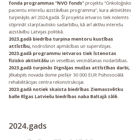
fonda programmas “NVO fonds”
projektu “Onkoloģisko
pacientu interešu aizstāvības programma”, kura aktivitātes
turpinājās arī 2024.gadā. Šī projekta ietvaros tiek nolemts
stiprināt starptautisko sadarbību, kā arī aktīvu interešu
aizstāvību Latvijas politikā.
2023.gadā biedrība turpina mentoru kustības
attīstību,
nodrošinot apmācības un supervīzijas.
2023.gadā programmu ietvaros tiek īstenotas
fizisko aktivitāšu
un veselības veicināšanas nodarbības.
2023.gadā turpinās Dignājas muižas attīstības darbi,
Jēkabpils novada dome piešķir 30 000 EUR Psihosociālā
rehabilitācijas centra rekonstrukcijai.
2023.gadā notiek skaista biedrības Ziemassvētku
balle Rīgas Latviešu biedrības naba Baltajā zālē.
2024.gads