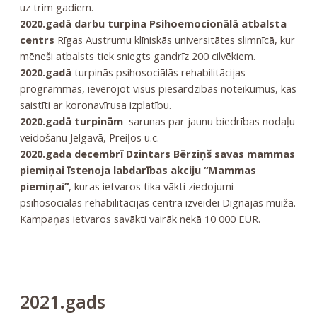
uz trim gadiem.
2020.gadā darbu turpina Psihoemocionālā atbalsta
centrs
Rīgas Austrumu klīniskās universitātes slimnīcā, kur
mēneši atbalsts tiek sniegts gandrīz 200 cilvēkiem.
2020.gadā
turpinās psihosociālās rehabilitācijas
programmas, ievērojot visus piesardzības noteikumus, kas
saistīti ar koronavīrusa izplatību.
2020.gadā turpinām
sarunas par jaunu biedrības nodaļu
veidošanu Jelgavā, Preiļos u.c.
2020.gada decembrī Dzintars Bērziņš savas mammas
piemiņai īstenoja labdarības akciju “Mammas
piemiņai”
, kuras ietvaros tika vākti ziedojumi
psihosociālās rehabilitācijas centra izveidei Dignājas muižā.
Kampaņas ietvaros savākti vairāk nekā 10 000 EUR.
2021.gads