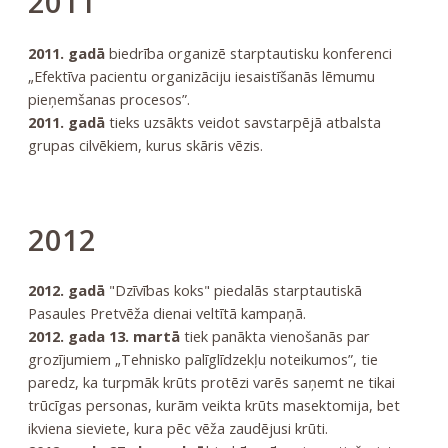
2011
2011. gadā
biedrība organizē starptautisku konferenci
„Efektīva pacientu organizāciju iesaistīšanās lēmumu
pieņemšanas procesos”.
2011. gadā
tieks uzsākts veidot savstarpējā atbalsta
grupas cilvēkiem, kurus skāris vēzis.
2012
2012. gadā
"Dzīvības koks" piedalās starptautiskā
Pasaules Pretvēža dienai veltītā kampaņā.
2012. gada 13. martā
tiek panākta vienošanās par
grozījumiem „Tehnisko palīglīdzekļu noteikumos”, tie
paredz, ka turpmāk krūts protēzi varēs saņemt ne tikai
trūcīgas personas, kurām veikta krūts masektomija, bet
ikviena sieviete, kura pēc vēža zaudējusi krūti.