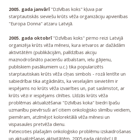
2005. gada janvārī
"Dzīvības koks" kļuva par
starptautiskās sieviešu krūts vēža organizāciju apvienības
"Europa Donna" atzaru Latvijā.
2005. gada oktobrī
"Dzīvības koks" pirmo reizi Latvijā
organizēja krūts vēža mēnesi, kura ietvaros ar dažādām
aktivitātēm (publikācijām, palīdzības akciju
maznodrošināto pacienšu atbalstam, ielu gājienu,
publiskiem pasākumiem u.c.) tika popularizēts
starptautiskais krūts vēža cīņas simbols - rozā lentīte un
sabiedrībai tika atgādināts, ka veselajām sievietēm ir
iespējams no krūts vēža izvairīties un, pat saslimstot, ar
krūts vēzi ir iespējams cīnīties. Līdzās krūts vēža
problēmas aktualizēšanai "Dzīvības koka" biedri īpašu
uzmanību pievērsuši arī citiem onkoloģisko slimību veidiem,
piemēram, atzīmējot kolorektālā vēža mēnesi un
vispasaules pretvēža dienu.
Pateicoties plašajām onkoloģisko problēmu izskaidrošanas
un aktualizēšanas aktivitātēm, 2005.gada oktobrī LR