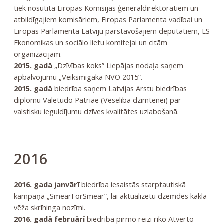
tiek nosūtīta Eiropas Komisijas ģenerāldirektorātiem un
atbildīgajiem komisāriem, Eiropas Parlamenta vadībai un
Eiropas Parlamenta Latviju pārstāvošajiem deputātiem, ES
Ekonomikas un sociālo lietu komitejai un citām
organizācijām.
2015. gadā
„Dzīvības koks” Liepājas nodaļa saņem
apbalvojumu „Veiksmīgākā NVO 2015”.
2015. gadā
biedrība saņem Latvijas Ārstu biedrības
diplomu Valetudo Patriae (Veselība dzimtenei) par
valstisku ieguldījumu dzīves kvalitātes uzlabošanā.
2016
2016. gada janvārī
biedrība iesaistās starptautiskā
kampaņā „SmearForSmear”, lai aktualizētu dzemdes kakla
vēža skrīninga nozīmi.
2016. gadā februārī
biedrība pirmo reizi rīko Atvērto