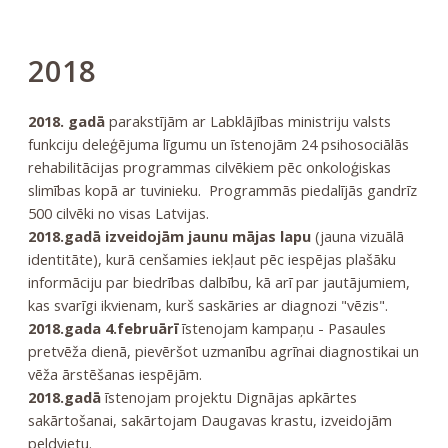
2018
2018. gadā
parakstījām ar Labklājības ministriju valsts
funkciju deleģējuma līgumu un īstenojām 24 psihosociālās
rehabilitācijas programmas cilvēkiem pēc onkoloģiskas
slimības kopā ar tuvinieku. Programmās piedalījās gandrīz
500 cilvēki no visas Latvijas.
2018.gadā izveidojām jaunu mājas lapu
(jauna vizuālā
identitāte), kurā cenšamies iekļaut pēc iespējas plašāku
informāciju par biedrības dalbību, kā arī par jautājumiem,
kas svarīgi ikvienam, kurš saskāries ar diagnozi "vēzis".
2018.gada 4.februārī
īstenojam kampaņu - Pasaules
pretvēža dienā, pievēršot uzmanību agrīnai diagnostikai un
vēža ārstēšanas iespējām.
2018.gadā
īstenojam projektu Dignājas apkārtes
sakārtošanai, sakārtojam Daugavas krastu, izveidojām
peldvietu.