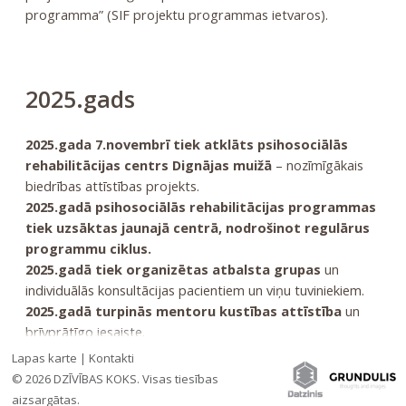
programma” (SIF projektu programmas ietvaros).
2025.gads
2025.gada 7.novembrī tiek atklāts psihosociālās
rehabilitācijas centrs Dignājas muižā
– nozīmīgākais
biedrības attīstības projekts.
2025.gadā psihosociālās rehabilitācijas programmas
tiek uzsāktas jaunajā centrā, nodrošinot regulārus
programmu ciklus.
2025.gadā tiek organizētas atbalsta grupas
un
individuālās konsultācijas pacientiem un viņu tuviniekiem.
2025.gadā turpinās mentoru kustības attīstība
un
brīvprātīgo iesaiste.
2025.gadā tiek organizēti kopienas pasākumi,
Lapas karte
|
Kontakti
tostarp Ziemassvētku tikšanās.
© 2026 DZĪVĪBAS KOKS. Visas tiesības
aizsargātas.
»