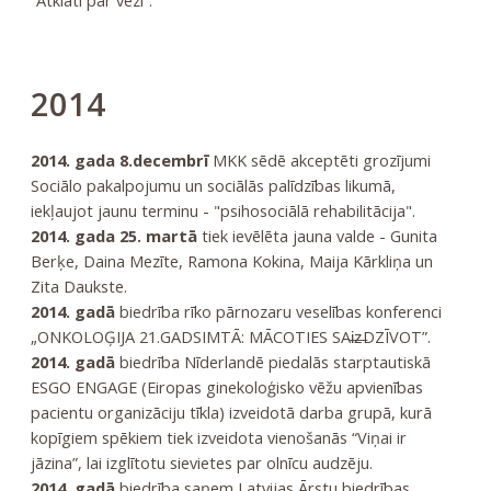
“Atklāti par vēzi”.
2014
2014. gada 8.decembrī
MKK sēdē akceptēti grozījumi
Sociālo pakalpojumu un sociālās palīdzības likumā,
iekļaujot jaunu terminu - "psihosociālā rehabilitācija".
2014. gada 25. martā
tiek ievēlēta jauna valde - Gunita
Berķe, Daina Mezīte, Ramona Kokina, Maija Kārkliņa un
Zita Daukste.
2014. gadā
biedrība rīko pārnozaru veselības konferenci
„ONKOLOĢIJA 21.GADSIMTĀ: MĀCOTIES SAi̶z̶DZĪVOT”.
2014. gadā
biedrība Nīderlandē piedalās starptautiskā
ESGO ENGAGE (Eiropas ginekoloģisko vēžu apvienības
pacientu organizāciju tīkla) izveidotā darba grupā, kurā
kopīgiem spēkiem tiek izveidota vienošanās “Viņai ir
jāzina”, lai izglītotu sievietes par olnīcu audzēju.
2014. gadā
biedrība saņem Latvijas Ārstu biedrības