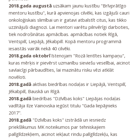
2018.gada augustā
uzsākam jaunu kustību "Brīvprātīgo
mentoru kustību", kurā apvienojas cilvēki, kas izgājuši cauri
onkoloģiskais slimībai un ir gatavi atbalstīt citus, kas tikko
uzzinājuši diagnozi. Lai mentori varētu pilnvērīgi darboties,
tiek nodrošinātas apmācības. apmācības notiek Rīgā,
Ventspilī, Liepājā, Jēkabpilī. Kopā mentoru programmā
iesaistās vairāk nekā 40 cilvēki.
2018.gada oktobrī
īstenojam "Rozā lentītes kampaņu",
kuras mērķis ir pievērst uzmanību sieviešu veselībai, aicinot
savlaicīgi pārbaudīties, lai mazinātu risku vēzi atklāt
novēloti.
2018.gadā
aktīvas biedrības nodaļas ir Liepājā, Ventspilī,
Jēkabpilī, Bauskā un Rīgā.
2018.gadā
biedrības "Dzīvības koks" Liepājas nodaļas
vadītāja Ilze Vainovska iegūst titulu "Gada liepājnieks
2017".
2018.gadā
"Dzīvības koks" izstrādā un iesniedz
priekšlikumus MK noteikumos par tehniskajiem
palīglīdzekļiem, aicinot iekļaut rindu palīglīdzekļu, kas