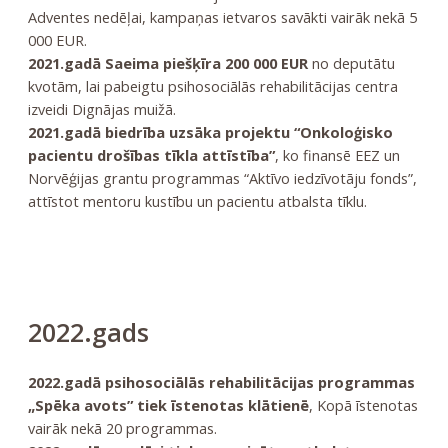
Adventes nedēļai, kampaņas ietvaros savākti vairāk nekā 5
000 EUR.
2021.gadā Saeima piešķīra 200 000 EUR
no deputātu
kvotām, lai pabeigtu psihosociālās rehabilitācijas centra
izveidi Dignājas muižā.
2021.gadā biedrība uzsāka projektu “Onkoloģisko
pacientu drošības tīkla attīstība”
, ko finansē EEZ un
Norvēģijas grantu programmas “Aktīvo iedzīvotāju fonds”,
attīstot mentoru kustību un pacientu atbalsta tīklu.
2022.gads
2022.gadā psihosociālās rehabilitācijas programmas
„Spēka avots” tiek īstenotas klātienē
, Kopā īstenotas
vairāk nekā 20 programmas.