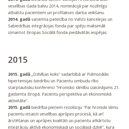
veselības Gada balvu 2014, nominācijā par nozīmīgu
atbalstu pacientiem un profilakses darba veikšanu.
2014. gadā
saņemta pateicība no Valsts kancelejas un
Sabiedrības integrācijas fonda par spēju maksimāli
izmantot Eiropas Sociālā fonda piedāvātās iespējas.
2015
2015. gadā
„Dzīvības koks” sadarbībā ar Pulmonālās
hipertensijas biedrību un Pacientu ombudu rīko
starptautisku konferenci “Hronisko slimību izaicinājums 21.
gadsimta Eiropā. Pacientu perspektīva un ekonomiskā
aktivitāte”.
2015. gadā
biedrība pieņem rezolūciju “Par hroniski slimu
pacientu iesaisti veselības aprūpes procesā, kā arī
ārstēšanas un aprūpes kvalitāti un pacientu atkārtotu
integrāciju aktīvā ekonomiskajā un sociālajā dzīvē”, kura