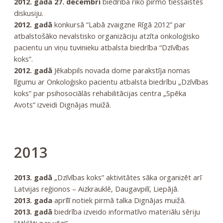
2012. gada 27. decembrī
biedrība rīko pirmo tiešsaistes
diskusiju.
2012. gadā
konkursā “Labā zvaigzne Rīgā 2012” par
atbalstošāko nevalstisko organizāciju atzīta onkoloģisko
pacientu un viņu tuvinieku atbalsta biedrība “Dzīvības
koks”.
2012. gadā
Jēkabpils novada dome parakstīja nomas
līgumu ar Onkoloģisko pacientu atbalsta biedrību „Dzīvības
koks” par psihosociālās rehabilitācijas centra „Spēka
Avots” izveidi Dignājas muižā.
2013
2013. gadā
„Dzīvības koks” aktivitātes sāka organizēt arī
Latvijas reģionos – Aizkrauklē, Daugavpilī, Liepājā.
2013. gada
aprīlī notiek pirmā talka Dignājas muižā.
2013. gadā
biedrība izveido informatīvo materiālu sēriju