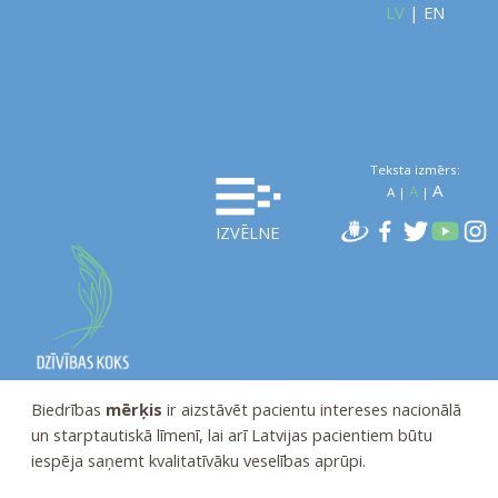
LV
|
EN
Teksta izmērs:
A
A
A
|
|
Onkoloģisko pacientu atbalsta biedrība „Dzīvības koks”
dibināta 2004. gadā, un tā ir vadošā nevalstiskā
IZVĒLNE
organizācija Latvijā, kas apvieno onkoloģiskos pacientus un
viņu tuviniekus.
Biedrībai „Dzīvības koks” kopš 2005.gada piešķirts
sabiedriskā labuma organizācijas statuss
.
Biedrības
mērķis
ir aizstāvēt pacientu intereses nacionālā
un starptautiskā līmenī, lai arī Latvijas pacientiem būtu
iespēja saņemt kvalitatīvāku veselības aprūpi.