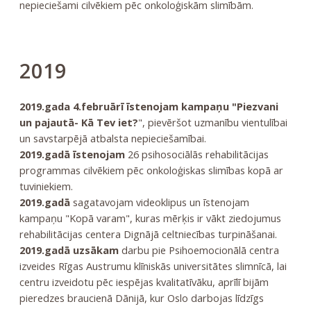
nepieciešami cilvēkiem pēc onkoloģiskām slimībām.
2019
2019.gada 4.februārī īstenojam kampaņu "Piezvani
un pajautā- Kā Tev iet?
", pievēršot uzmanību vientulībai
un savstarpējā atbalsta nepieciešamībai.
2019.gadā īstenojam
26 psihosociālās rehabilitācijas
programmas cilvēkiem pēc onkoloģiskas slimības kopā ar
tuviniekiem.
2019.gadā
sagatavojam videoklipus un īstenojam
kampaņu "Kopā varam", kuras mērķis ir vākt ziedojumus
rehabilitācijas centera Dignājā celtniecības turpināšanai.
2019.gadā uzsākam
darbu pie Psihoemocionālā centra
izveides Rīgas Austrumu klīniskās universitātes slimnīcā, lai
centru izveidotu pēc iespējas kvalitatīvāku, aprīlī bijām
pieredzes braucienā Dānijā, kur Oslo darbojas līdzīgs