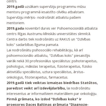
centrs.
2019.gadā
uzsākam supervīziju programmu mūsu
mentoru programmā iesaistīto cilvēku atbalstam.
Supervīziju mērķis- nodrošināt atbalstu pašiem
mentoriem.
2019.gada
novembrī durvis ver Psihoemocionālā atbalsta
centrs Rīgas Austrumu klīniskās universitātes slimnīcā.
Centra darbs tiek nodrošināts uz RAKUS un "Dzīvības
koks" sadarbības līguma pamata.
Lai nodrošinātu psihosociālo rehabilitāciju, kā arī
psihoemocionālo atbalstu, "Dzīvības koks" piesaistījis
vairāk nekā 30 profesionālus speciālistus: psihoterapeitus,
psihologus, mākslas terapeitus, fizioterapeitus, fizisko
aktivitāšu speciālistus, uztura speciālistus, ārstus-
onkologus, fitoterapeitus, farmaceitus.
2019.gadā tiek veiktas izmaiņas biedrības Statūtos,
paredzot veikt arī izdevējdarbību,
lai nodrošinātu
interesentus ar informatīviem materiāliem par onkoloģiju.
Pirmā grāmata, ko izdod "Dzīvības koks" ir
proesores Daces Baltiņas grāmata "Diagnoze-