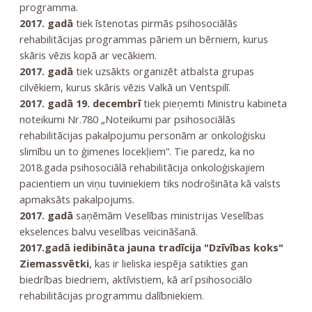
programma.
2017. gadā
tiek īstenotas pirmās psihosociālās
rehabilitācijas programmas pāriem un bērniem, kurus
skāris vēzis kopā ar vecākiem.
2017. gadā
tiek uzsākts organizēt atbalsta grupas
cilvēkiem, kurus skāris vēzis Valkā un Ventspilī.
2017. gadā 19. decembrī
tiek pieņemti Ministru kabineta
noteikumi Nr.780 „Noteikumi par psihosociālās
rehabilitācijas pakalpojumu personām ar onkoloģisku
slimību un to ģimenes locekļiem”. Tie paredz, ka no
2018.gada psihosociālā rehabilitācija onkoloģiskajiem
pacientiem un viņu tuviniekiem tiks nodrošināta kā valsts
apmaksāts pakalpojums.
2017. gadā
saņēmām Veselības ministrijas Veselības
ekselences balvu veselības veicināšanā.
2017.gadā iedibināta jauna tradīcija "Dzīvības koks"
Ziemassvētki
, kas ir lieliska iespēja satikties gan
biedrības biedriem, aktīvistiem, kā arī psihosociālo
rehabilitācijas programmu dalībniekiem.