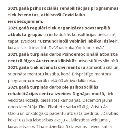
2021.gadā psihosociālās rehabilitācijas programmas
tiek īstenotas, atbilstoši Covid laika
ierobežojumiem.
2021.gadā regulāri tiek organizētas savstarpējā
atbalsta grupas
un individuālās konsultācijas tiešsaistē,
tāpat izveidots
"Uzmundrinoši vebināri labākai dzīvei"
,
kura ieraksti ievietoti Dzīvības koka Youtube kanālā .
2021.gadā turpinās darbs Psihoemocionālā atbalsta
centrā Rīgas Austrumu klīniskās
universitātes slimnīcā.
2021.gadā tiek īstenoti divi mentoru
apmācību cikli un
stiprināta mentoru kustība, kopā Brīvprātīgo mentoru
programma ir vairāk nekā 60 aktīvu dalībnieku.
2021.gadā turpinās darbs pie psihosociālās
rehabilitācijas centra izveides Dignājas muižā,
tiek
veidotas līdzekļu piesaistes kampaņas. Decembrī j
aunā
operdziedātāja Tīna Elizabete sadarbībā ģitāristu Āri
Ozolu un onkoloģisko pacientu atbalsta biedrību „Dzīvības
koks” uzsāka labdarības akciju - „Mīlestības veltījums”,
kuras ietvaros Tīna iedziedāja 5 dziesmas - vienu katrai