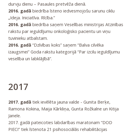
durvju dienu – Pasaules pretvēža dienā.
2016. gadā
biedrība īsteno iedvesmojošu sarunu ciklu
„Ideja. Iniciatīva. Rīcība.”
2016. gadā
biedrība saņem Veselības ministrijas Atzinības
rakstu par ieguldījumu onkoloģisko pacientu un viņu
tuvinieku atbalstam.
2016. gadā
“Dzīvības koks” saņem “Balva cilvēka
izaugsmei” Goda rakstu kategorijā “Par izcilu ieguldījumu
veselība un labklājībā”.
2017
2017. gadā
tiek ievēlēta jauna valde - Gunita Berķe,
Ramona Kokina, Maija Kārkliņa, Gunta Rožkalne un Kitija
Janele.
2017. gadā pateicoties labdarības maratonam “DOD
PIECI” tiek īstenota 21 psihosociālās rehabilitācijas