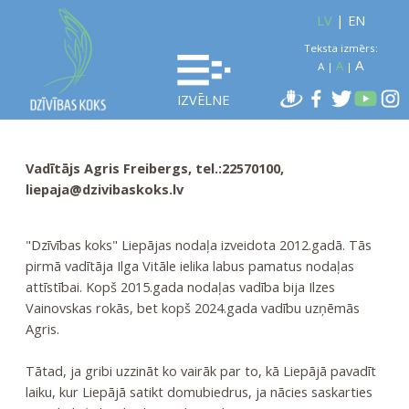
LV
|
EN
Teksta izmērs:
A
A
A
|
|
IZVĒLNE
Vadītājs Agris Freibergs, tel.:22570100,
liepaja@dzivibaskoks.lv
"Dzīvības koks" Liepājas nodaļa izveidota 2012.gadā. Tās
pirmā vadītāja Ilga Vitāle ielika labus pamatus nodaļas
attīstībai. Kopš 2015.gada nodaļas vadība bija Ilzes
Vainovskas rokās, bet kopš 2024.gada vadību uzņēmās
Agris.
Tātad, ja gribi uzzināt ko vairāk par to, kā Liepājā pavadīt
laiku, kur Liepājā satikt domubiedrus, ja nācies saskarties