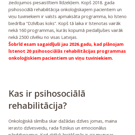
ziedojumos piesaistītiem līdzekļiem. Kopš 2018. gada
psihosociālā rehabilitācija onkoloģiskajiem pacientiem un
viņu tuviniekiem ir valsts apmaksāta programma, ko īsteno
biedrība “Dzīvības koks”. Kopš tā laika ir īstenotas vairāk
nekā 160 programmas, kurās kopumā piedalījušies vairāk
nekā 2500 cilvēku no visas Latvijas.
Šobrīd esam sagaidījuši jau 2026.gadu, kad plānojam
īstenot 20 psihosociālās rehabilitācijas programmas
onkoloģiskiem pacientiem un viņu tuviniekiem.
Kas ir psihosociālā
rehabilitācija?
Onkoloģiskā slimība skar dažādas dzīves jomas, maina
ierasto dzīvesveidu, rada fiziskus un emocionālus
pārdzīvojumus. Kad aktīvā ārstēšanās ir aiz muguras,