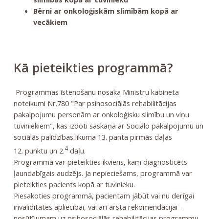
Bērni ar onkoloģiskām slimībām kopā ar
vecākiem
Kā pieteikties programmā?
Programmas īstenošanu nosaka Ministru kabineta
noteikumi Nr.780 "Par psihosociālās rehabilitācijas
pakalpojumu personām ar onkoloģisku slimību un viņu
tuviniekiem", kas izdoti saskaņā ar
Sociālo pakalpojumu un
sociālās palīdzības likuma
13. panta pirmās daļas
4
12. punktu un 2.
daļu.
Programmā var pieteikties ikviens, kam diagnosticēts
ļaundabīgais audzējs. Ja nepieciešams, programmā var
pieteikties pacients kopā ar tuvinieku.
Piesakoties programmā, pacientam jābūt vai nu derīgai
invaliditātes apliecībai, vai arī ārsta rekomendācijai -
nosūtījumam uz psihosociālās rehabilitācijas programmu.