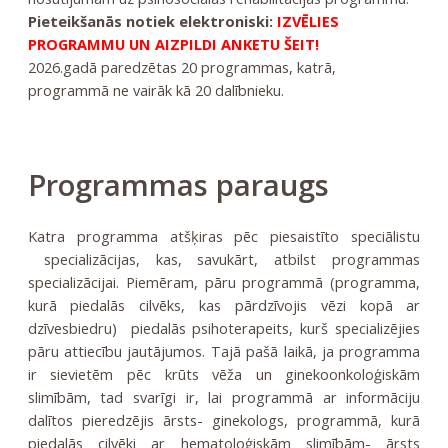
Pieteikšanās notiek elektroniski:
IZVĒLIES
PROGRAMMU UN AIZPILDI ANKETU ŠEIT!
2026.gadā paredzētas 20 programmas, katrā,
programmā ne vairāk kā 20 dalībnieku.
Programmas paraugs
Katra programma atšķiras pēc piesaistīto speciālistu
specializācijas, kas, savukārt, atbilst programmas
specializācijai. Piemēram, pāru programmā (programma,
kurā piedalās cilvēks, kas pārdzīvojis vēzi kopā ar
dzīvesbiedru) piedalās psihoterapeits, kurš specializējies
pāru attiecību jautājumos. Tajā pašā laikā, ja programma
ir sievietēm pēc krūts vēža un ginekoonkoloģiskām
slimībām, tad svarīgi ir, lai programmā ar informāciju
dalītos pieredzējis ārsts- ginekologs, programmā, kurā
piedalās cilvēki ar hematoloģiskām slimībām- ārsts