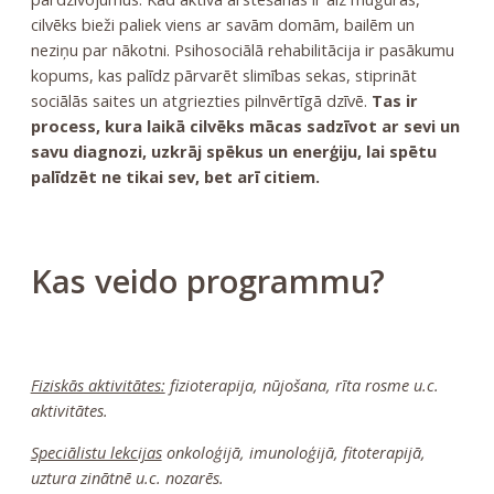
cilvēks bieži paliek viens ar savām domām, bailēm un
neziņu par nākotni. Psihosociālā rehabilitācija ir pasākumu
kopums, kas palīdz pārvarēt slimības sekas, stiprināt
sociālās saites un atgriezties pilnvērtīgā dzīvē.
Tas ir
process, kura laikā cilvēks mācas sadzīvot ar sevi un
savu diagnozi, uzkrāj spēkus un enerģiju, lai spētu
palīdzēt ne tikai sev, bet arī citiem.
Kas veido programmu?
Fiziskās aktivitātes:
fizioterapija, nūjošana, rīta rosme u.c.
aktivitātes.
Speciālistu lekcijas
onkoloģijā, imunoloģijā, fitoterapijā,
uztura zinātnē u.c. nozarēs.