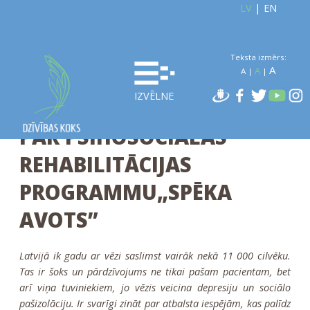
LV
|
EN
Teksta izmērs:
A
A
A
|
|
IZVĒLNE
PAR PSIHOSOCIĀLĀS
REHABILITĀCIJAS
PROGRAMMU„SPĒKA
AVOTS”
Latvijā ik gadu ar vēzi saslimst vairāk nekā 11 000 cilvēku.
Tas ir šoks un pārdzīvojums ne tikai pašam pacientam, bet
arī viņa tuviniekiem, jo vēzis veicina depresiju un sociālo
pašizolāciju. Ir svarīgi zināt par atbalsta iespējām, kas palīdz