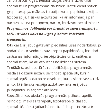
centrā ārpus Rīgas. Rehabilitācijas vietā ir dzīvo tikai
speciālisti un programmas dalībnieki. Katru dienu notiek
grupu terapija, mākslas terapija, kuras papildina lekcijas,
fizioterapija, fiziskās aktivitātes, kā arī informācija par
pareiza uztura principiem, par to, kā dzīvot pēc slimības?
Programmas dalībnieki var braukt ar savu transportu,
taču Dzīvības koks no Rīgas piedāvā kolektīvu
transportu.
Otrkārt,
ir jābūt gatavam piedalīties visās nodarbībās, jo
nodarbības ir veidotas savstarpēji papildinošas, kas dod
zināšanas, informāciju, iespēju tikties un izrunāties ar
speciālistiem, kā arī atpūsties no ikdienas strtesa.
Treškārt
, psihosociālās rehabilitācijas programmās
piedalās dažādu nozaru sertificēti speciālisti, kuri ir
specializējušies darbā ar cilvēkiem, kurus skāris vēzis. Līdz
ar to, tā ir lieliska iespēja uzdot sevi interesējošus
jautājumus un saņemt atbildes!
Speciālisti, kas piedalās programmās: psihoterapeiti,
psihologi, mākslas terapeiti, fizioterapeiti, dažādu
specialitāšu ārsti (atkarībā no tā, kāda specializācija ir