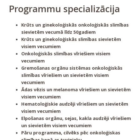
Programmu specializācija
Krūts un ginekoloģiskās onkoloģiskās slimības
sievietēm vecumā līdz 50gadiem
Krūts un ginekoloģiskās slimības sievietēm
visiem vecumiem
Onkoloģiskās slimības vīriešiem visiem
vecumiem
Gremošanas orgānu sistēmas onkoloģiskās
slimības vīriešiem un sievietēm visiem
vecumiem
Ādas vēzis un melanoma vīriešiem un sievietēm
visiem vecumiem
Hematoloģiskie audzēji vīriešiem un sievietēm
visiem vecumiem
Elpošanas orgānu, sejas, kakla audzēji vīriešiem
un sievietēm visiem vecumiem
Pāru programma, cilvēks pēc onkoloģiskas
slimības kopā ar tuvinieku