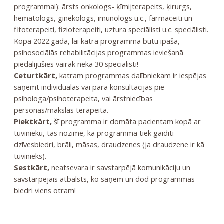
programmai): ārsts onkologs- ķīmijterapeits, ķirurgs,
hematologs, ginekologs, imunologs u.c., farmaceiti un
fitoterapeiti, fizioterapeiti, uztura speciālisti u.c. speciālisti.
Kopā 2022.gadā, lai katra programma būtu īpaša,
psihosociālās rehabilitācijas programmas ieviešanā
piedalījušies vairāk nekā 30 speciālisti!
Ceturtkārt,
katram programmas dalībniekam ir iespējas
saņemt individuālas vai pāra konsultācijas pie
psihologa/psihoterapeita, vai ārstniecības
personas/mākslas terapeita.
Piektkārt,
šī programma ir domāta pacientam kopā ar
tuvinieku, tas nozīmē, ka programmā tiek gaidīti
dzīvesbiedri, brāli, māsas, draudzenes (ja draudzene ir kā
tuvinieks).
Sestkārt,
neatsevara ir savstarpējā komunikāciju un
savstarpējais atbalsts, ko saņem un dod programmas
biedri viens otram!