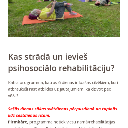
Kas strādā un ievieš
psihosociālo rehabilitāciju?
Katra programma, katras 6 dienas ir īpašas cilvēkiem, kuri
atbraukuši rast atbildes uz jautājumiem, kā dzīvot pēc
vēža?
Sešās dienas sākas svētdienas pēcpusdienā un tupinās
līdz sestdienas rītam.
Pirmkārt,
programma notiek viesu namā/rehabilitācijas