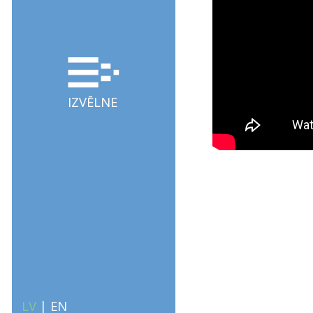
IZVĒLNE
LV
|
EN