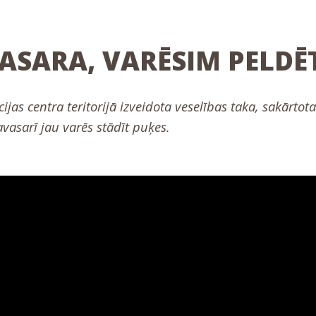
ASARA, VARĒSIM PELDĒT
ijas centra teritorijā izveidota veselības taka, sakārto
avasarī jau varēs stādīt puķes.