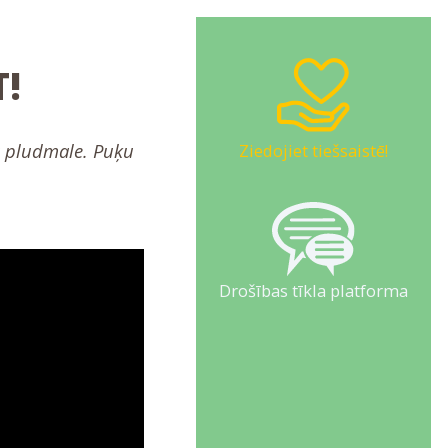
!
ta pludmale. Puķu
Ziedojiet tiešsaistē!
Drošības tīkla platforma