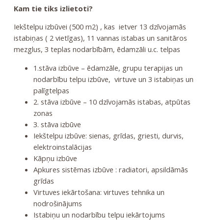
Kam tie tiks izlietoti?
Iekštelpu izbūvei (500 m2) , kas ietver 13 dzīvojamās
istabiņas ( 2 vietīgas), 11 vannas istabas un sanitāros
mezglus, 3 teplas nodarbībām, ēdamzāli u.c. telpas
1.stāva izbūve – ēdamzāle, grupu terapijas un
nodarbību telpu izbūve, virtuve un 3 istabiņas un
palīgtelpas
2. stāva izbūve – 10 dzīvojamās istabas, atpūtas
zonas
3. stāva izbūve
Iekštelpu izbūve: sienas, grīdas, griesti, durvis,
elektroinstalācijas
Kāpņu izbūve
Apkures sistēmas izbūve : radiatori, apsildāmās
grīdas
Virtuves iekārtošana: virtuves tehnika un
nodrošinājums
Istabiņu un nodarbību telpu iekārtojums