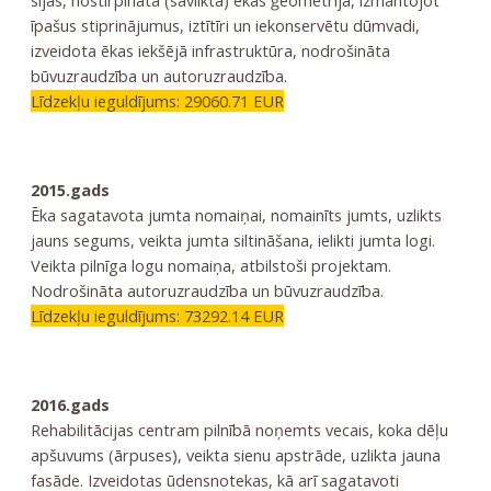
īpašus stiprinājumus, iztītīri un iekonservētu dūmvadi,
izveidota ēkas iekšējā infrastruktūra, nodrošināta
būvuzraudzība un autoruzraudzība.
Līdzekļu ieguldījums: 29060.71 EUR
2015.gads
Ēka sagatavota jumta nomaiņai, nomainīts jumts, uzlikts
jauns segums, veikta jumta siltināšana, ielikti jumta logi.
Veikta pilnīga logu nomaiņa, atbilstoši projektam.
Nodrošināta autoruzraudzība un būvuzraudzība.
Līdzekļu ieguldījums: 73292.14 EUR
2016.gads
Rehabilitācijas centram pilnībā noņemts vecais, koka dēļu
apšuvums (ārpuses), veikta sienu apstrāde, uzlikta jauna
fasāde. Izveidotas ūdensnotekas, kā arī sagatavoti