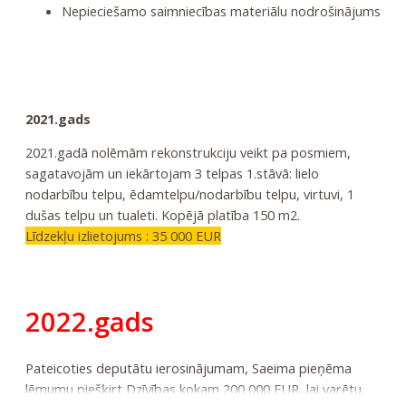
Nepieciešamo saimniecības materiālu nodrošinājums
2021.gads
2021.gadā nolēmām rekonstrukciju veikt pa posmiem,
sagatavojām un iekārtojam 3 telpas 1.stāvā: lielo
nodarbību telpu, ēdamtelpu/nodarbību telpu, virtuvi, 1
dušas telpu un tualeti. Kopējā platība 150 m2.
Līdzekļu izlietojums : 35 000 EUR
2022.gads
Pateicoties deputātu ierosinājumam, Saeima pieņēma
lēmumu piešķirt Dzīvības kokam 200 000 EUR, lai varētu