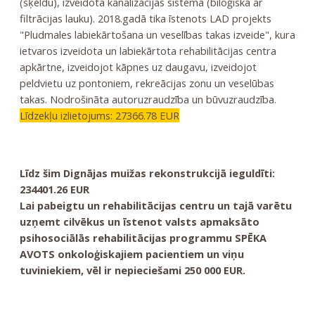
(šķeldu), izveidota kanalizācijas sistēma (biloģiskā ar
filtrācijas lauku). 2018.gadā tika īstenots LAD projekts
"Pludmales labiekārtošana un veselības takas izveide", kura
ietvaros izveidota un labiekārtota rehabilitācijas centra
apkārtne, izveidojot kāpnes uz daugavu, izveidojot
peldvietu uz pontoniem, rekreācijas zonu un veselūbas
takas. Nodrošināta autoruzraudzība un būvuzraudzība.
Līdzekļu izlietojums: 27366.78 EUR
Līdz šim Dignājas muižas rekonstrukcijā ieguldīti:
234401.26 EUR
Lai pabeigtu un rehabilitācijas centru un tajā varētu
uzņemt cilvēkus un īstenot valsts apmaksāto
psihosociālās rehabilitācijas programmu SPĒKA
AVOTS onkoloģiskajiem pacientiem un viņu
tuviniekiem, vēl ir nepieciešami 250 000 EUR.