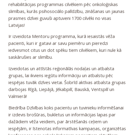
rehabilitācijas programmas cilvēkiem pēc onkoloģiskas
slimības, kurās psihosociālo palīdzību, zināšanas un jaunas
prasmes dzīvei guvuši aptuveni 1700 cilvēki no visas
Latvijas!
Ir izveidota Mentoru programma, kurā iesaistās vēža
pacienti, kuri ir gatavi ar savu piemēru un pieredzi
iedvesmot citus un dot spēku tiem cilvēkiem, kuri nule kā
saskārušies ar slimību.
Izveidotas un attīstās reģionālās nodaļas un atbalsta
grupas, lai ikviens iegūtu informāciju un atbalstu pēc
iespējas tuvāk dzīves vietai. Šobrīd aktīvas atbalsta grupas
darbojas Rīgā, Liepājā, Jēkabpilī, Bauskā, Ventspilī un
Valmierā!
Biedrība Dzīvības koks pacientu un tuvinieku informēšanai
ir izdevis brošūras, bukletus un informācijas lapas par
dažādiem vēža veidiem, par ārstēšanās ceļiem un
iespējām, ir īstenotas informatīvas kampaņas, organizētas