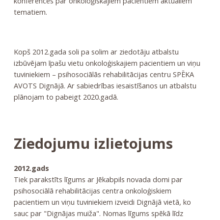
konferences par onkoloģiskajiem pacientiem aktuāliem
tematiem.
Kopš 2012.gada soli pa solim ar ziedotāju atbalstu
izbūvējam īpašu vietu onkoloģiskajiem pacientiem un viņu
tuviniekiem – psihosociālās rehabilitācijas centru SPĒKA
AVOTS Dignājā. Ar sabiedrības iesaistīšanos un atbalstu
plānojam to pabeigt 2020.gadā.
Ziedojumu izlietojums
2012.gads
Tiek parakstīts līgums ar Jēkabpils novada domi par
psihosociālā rehabilitācijas centra onkoloģiskiem
pacientiem un viņu tuviniekiem izveidi Dignājā vietā, ko
sauc par "Dignājas muiža". Nomas līgums spēkā līdz