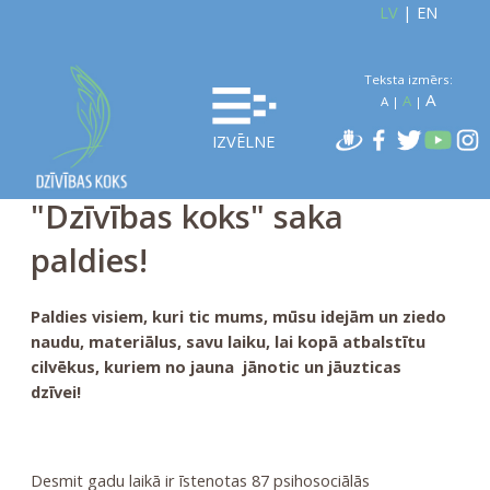
LV
|
EN
Teksta izmērs:
A
A
A
|
|
IZVĒLNE
"Dzīvības koks" saka
paldies!
Paldies visiem, kuri tic mums, mūsu idejām un ziedo
naudu, materiālus, savu laiku, lai kopā atbalstītu
cilvēkus, kuriem no jauna jānotic un jāu
zticas
dzīvei!
Desmit gadu laikā ir īstenotas 87 psihosociālās