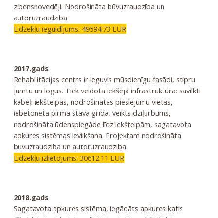
zibensnovedēji. Nodrošināta būvuzraudzība un
autoruzraudzība.
Līdzekļu ieguldījums: 49594.73 EUR
2017.gads
Rehabilitācijas centrs ir ieguvis mūsdienīgu fasādi, stipru
jumtu un logus. Tiek veidota iekšējā infrastruktūra: savilkti
kabeļi iekštelpās, nodrošinātas pieslējumu vietas,
iebetonēta pirmā stāva grīda, veikts dziļurbums,
nodrošināta ūdenspiegāde līdz iekštelpām, sagatavota
apkures sistēmas ievilkšana. Projektam nodrošināta
būvuzraudzība un autoruzraudzība.
Līdzekļu izlietojums: 30612.11 EUR
2018.gads
Sagatavota apkures sistēma, iegādāts apkures katls