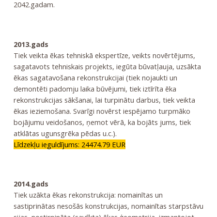
2042.gadam.
2013.gads
Tiek veikta ēkas tehniskā ekspertīze, veikts novērtējums,
sagatavots tehniskais projekts, iegūta būvatļauja, uzsākta
ēkas sagatavošana rekonstrukcijai (tiek nojaukti un
demontēti padomju laika būvējumi, tiek iztīrīta ēka
rekonstrukcijas sākšanai, lai turpinātu darbus, tiek veikta
ēkas ieziemošana. Svarīgi novērst iespējamo turpmāko
bojājumu veidošanos, ņemot vērā, ka bojāts jums, tiek
atklātas ugunsgrēka pēdas u.c.).
Līdzekļu ieguldījums: 24474.79 EUR
2014.gads
Tiek uzākta ēkas rekonstrukcija: nomainītas un
sastiprinātas nesošās konstrukcijas, nomainītas starpstāvu
sijas, nostirpināta (savilkta) ēkas ģeometrija, izmantojot