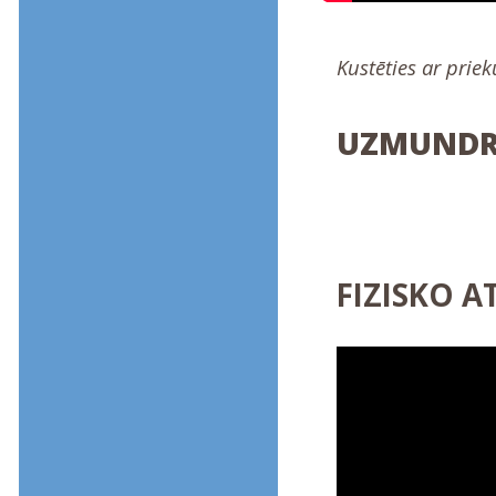
Kustēties ar priek
UZMUNDRI
FIZISKO A