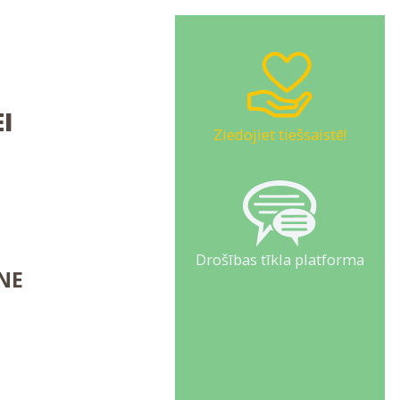
I
Ziedojiet tiešsaistē!
Drošības tīkla platforma
NE