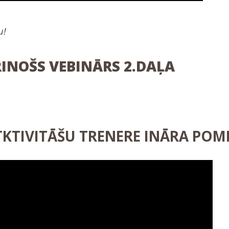
u!
NOŠS VEBINĀRS 2.DAĻA
TKTIVITĀŠU TRENERE INĀRA POM