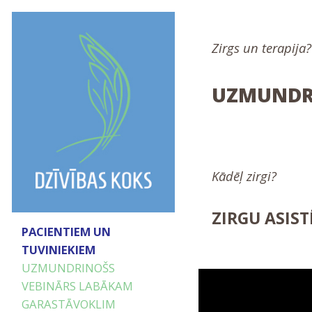
Zirgs un terapija?
UZMUNDRI
Kādēļ zirgi?
ZIRGU ASIS
PACIENTIEM UN
TUVINIEKIEM
UZMUNDRINOŠS
VEBINĀRS LABĀKAM
GARASTĀVOKLIM