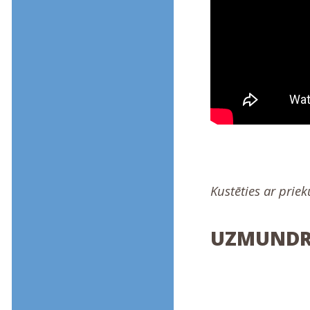
Kustēties ar priek
UZMUNDRI