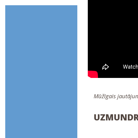
Mūžīgais jautāju
UZMUNDRI