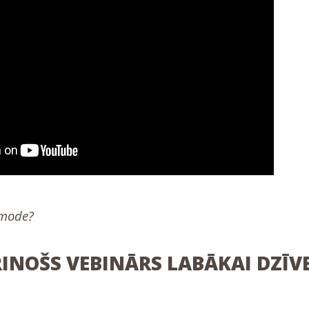
a mode?
NOŠS VEBINĀRS LABĀKAI DZĪVE