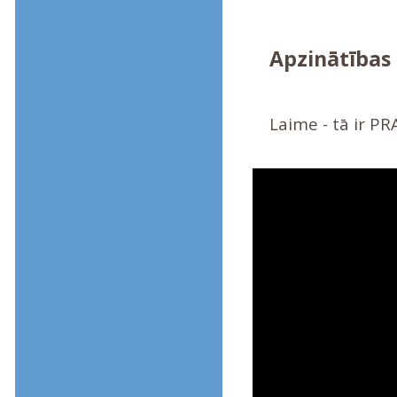
Apzinātības 
Laime - tā ir P