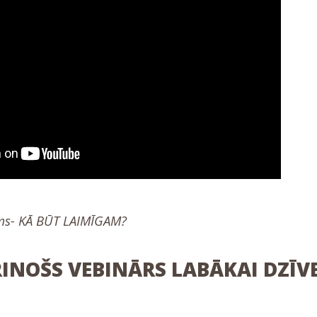
ms- KĀ BŪT LAIMĪGAM?
NOŠS VEBINĀRS LABĀKAI DZĪVE