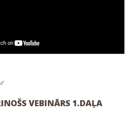
u!
NOŠS VEBINĀRS 1.DAĻA