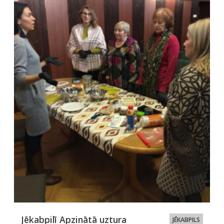
Jēkabpilī Apzinātā uztura
JĒKABPILS