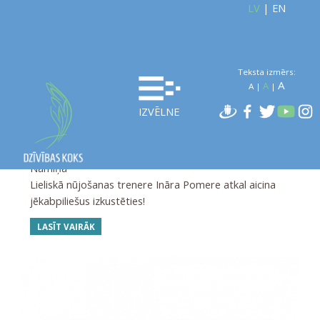
LV
|
EN
Teksta izmērs:
A
A
A
|
|
IZVĒLNE
Jēkabpilieši, izkustēsimies???
JĒKABPILS
Jēkabpils Mēžaparkā pie
28. novembris 10:00 - 13:00
Namiņa
Lieliskā nūjošanas trenere Ināra Pomere atkal aicina
jēkabpiliešus izkustēties!
LASĪT VAIRĀK