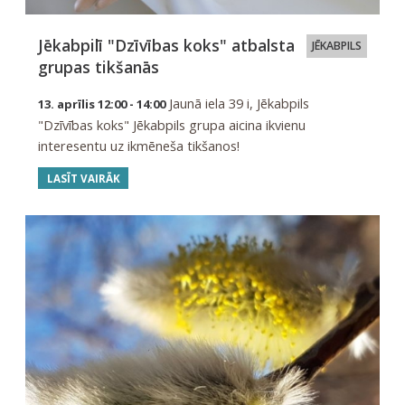
Jēkabpilī "Dzīvības koks" atbalsta
JĒKABPILS
grupas tikšanās
Jaunā iela 39 i, Jēkabpils
13. aprīlis 12:00 - 14:00
"Dzīvības koks" Jēkabpils grupa aicina ikvienu
interesentu uz ikmēneša tikšanos!
LASĪT VAIRĀK