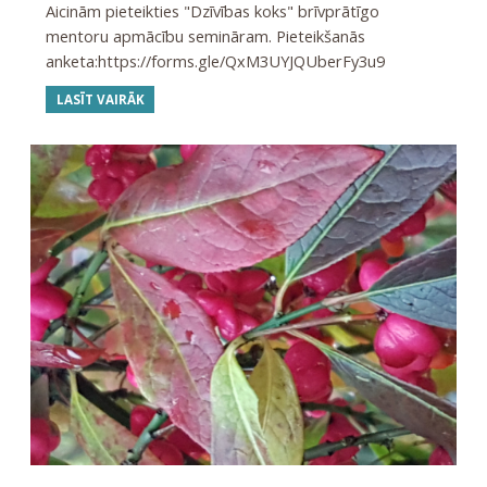
Aicinām pieteikties "Dzīvības koks" brīvprātīgo
mentoru apmācību semināram. Pieteikšanās
anketa:https://forms.gle/QxM3UYJQUberFy3u9
LASĪT VAIRĀK