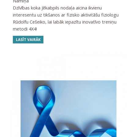
Namiņa
Dzīvības koka Jēkabpils nodaļa aicina ikvienu
interesentu uz tikšanos ar fizisko aktivitāšu fiziologu
Rūdolfu Cešeiko, lai labāk iepazītu inovatīvo treniņu
metodi 4X4!
LASĪT VAIRĀK