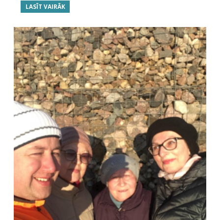
LASĪT VAIRĀK