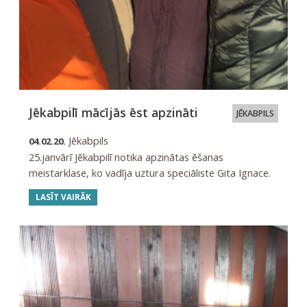
Jēkabpilī mācījās ēst apzināti
JĒKABPILS
Jēkabpils
04.02.20.
25.janvārī Jēkabpilī notika apzinātas ēšanas
meistarklase, ko vadīja uztura speciāliste Gita Ignace.
LASĪT VAIRĀK