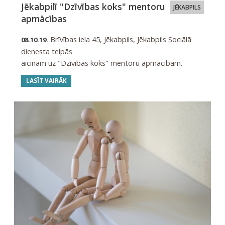
Jēkabpilī "Dzīvības koks" mentoru
JĒKABPILS
apmācības
Brīvības iela 45, Jēkabpils, Jēkabpils Sociālā
08.10.19.
dienesta telpās
aicinām uz "Dzīvības koks" mentoru apmācībām.
LASĪT VAIRĀK