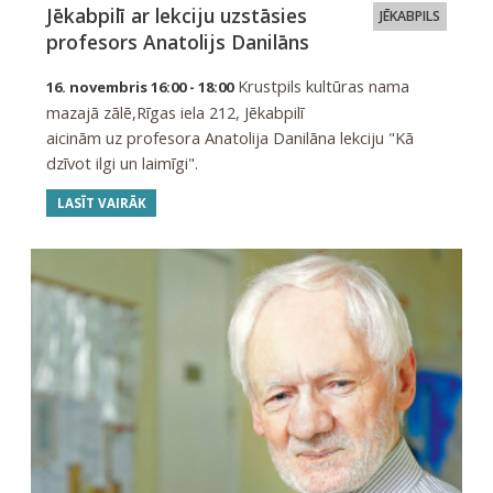
Jēkabpilī ar lekciju uzstāsies
JĒKABPILS
profesors Anatolijs Danilāns
Krustpils kultūras nama
16. novembris 16:00 - 18:00
mazajā zālē,Rīgas iela 212, Jēkabpilī
aicinām uz profesora Anatolija Danilāna lekciju "Kā
dzīvot ilgi un laimīgi".
LASĪT VAIRĀK