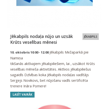
Jēkabpils nodaļa nūjo un uzsāk
JĒKABPILS
Krūts veselības mēnesi
Jēkabpils Mežaparkā pie
10. oktobris 10:00 - 12:00
Namiņa
tikšanās aktīvajiem jēkabpiliešiem, lai , uzsākot Krūts
veselības mēneša aktivitātes. Aktīvos jēkabpiliešus
sagaidīs Dzīvības koka Jēkabpils nodaļas vadītājs
Sergejs Novikovs, bet nūjošanu vadīs sertificēta
trenere Ināra Pomere!
LASĪT VAIRĀK