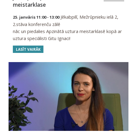
meistarklase
Jēkabpilī, Mežrūpnieku ielā 2,
25. janvāris 11:00 - 13:00
2.stāva konferenču zālē
nāc un piedalies Apzinātā uztura meistarklasē kopā ar
uztura speciālisti Gitu Ignaci!
LASĪT VAIRĀK