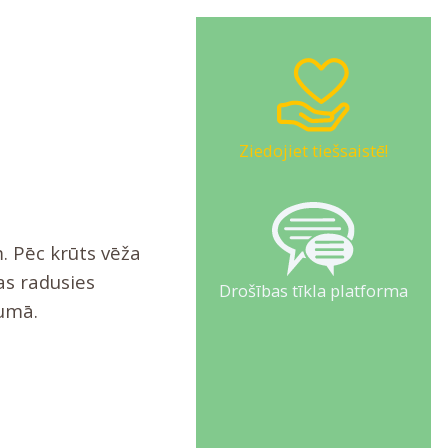
Ziedojiet tiešsaistē!
m. Pēc krūts vēža
kas radusies
Drošības tīkla platforma
pumā.