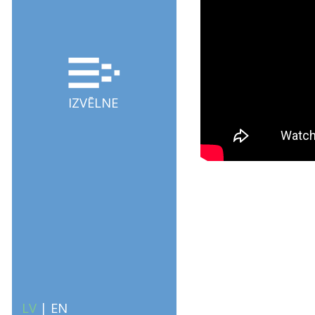
IZVĒLNE
LV
|
EN