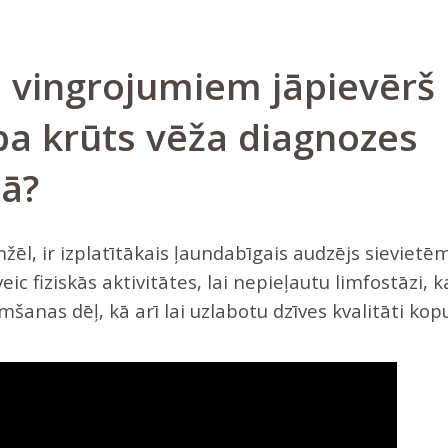
 vingrojumiem jāpievērš
a krūts vēža diagnozes
ā?
mžēl, ir izplatītākais ļaundabīgais audzējs sievietē
eic fiziskās aktivitātes, lai nepieļautu limfostāzi, 
šanas dēļ, kā arī lai uzlabotu dzīves kvalitāti ko