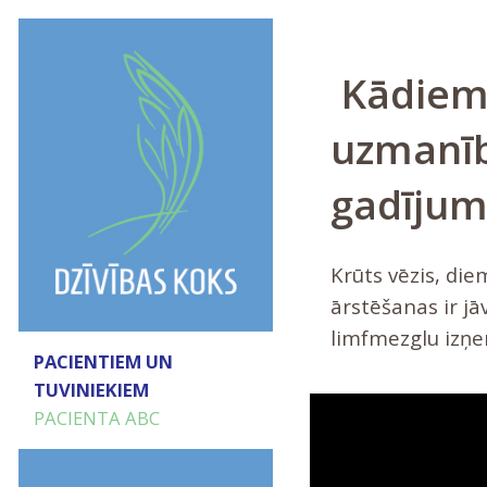
Kādiem
uzmanīb
gadījum
Krūts vēzis, die
ārstēšanas ir jāv
limfmezglu izņem
PACIENTIEM UN
TUVINIEKIEM
PACIENTA ABC