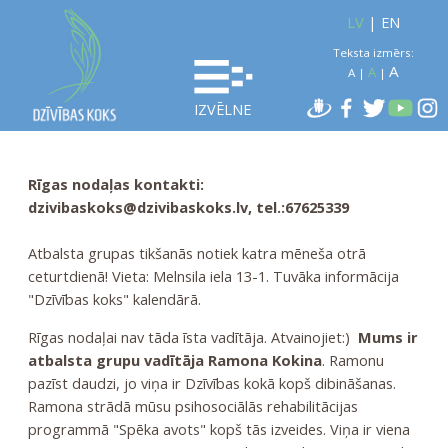
LV
|
EN
Teksta izmērs:
A
A
A
|
|
IZVĒLNE
Rīgas nodaļas kontakti:
dzivibaskoks@dzivibaskoks.lv, tel.:67625339
Atbalsta grupas tikšanās notiek katra mēneša otrā
ceturtdienā! Vieta: Melnsila iela 13-1. Tuvāka informācija
"Dzīvības koks" kalendārā.
Rīgas nodaļai nav tāda īsta vadītāja. Atvainojiet:)
Mums ir
atbalsta grupu vadītāja Ramona Kokina
. Ramonu
pazīst daudzi, jo viņa ir Dzīvības kokā kopš dibināšanas.
Ramona strādā mūsu psihosociālās rehabilitācijas
programmā "Spēka avots" kopš tās izveides. Viņa ir viena