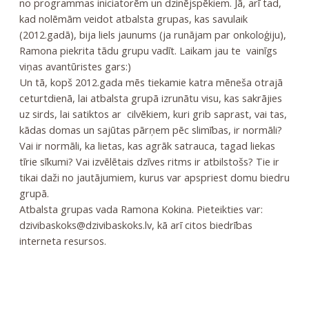
no programmas iniciatorēm un dzinējspēkiem. Jā, arī tad,
kad nolēmām veidot atbalsta grupas, kas savulaik
(2012.gadā), bija liels jaunums (ja runājam par onkoloģiju),
Ramona piekrita tādu grupu vadīt. Laikam jau te vainīgs
viņas avantūristes gars:)
Un tā, kopš 2012.gada mēs tiekamie katra mēneša otrajā
ceturtdienā, lai atbalsta grupā izrunātu visu, kas sakrājies
uz sirds, lai satiktos ar cilvēkiem, kuri grib saprast, vai tas,
kādas domas un sajūtas pārņem pēc slimības, ir normāli?
Vai ir normāli, ka lietas, kas agrāk satrauca, tagad liekas
tīrie sīkumi? Vai izvēlētais dzīves ritms ir atbilstošs? Tie ir
tikai daži no jautājumiem, kurus var apspriest domu biedru
grupā.
Atbalsta grupas vada Ramona Kokina. Pieteikties var:
dzivibaskoks@dzivibaskoks.lv
, kā arī citos biedrības
interneta resursos.