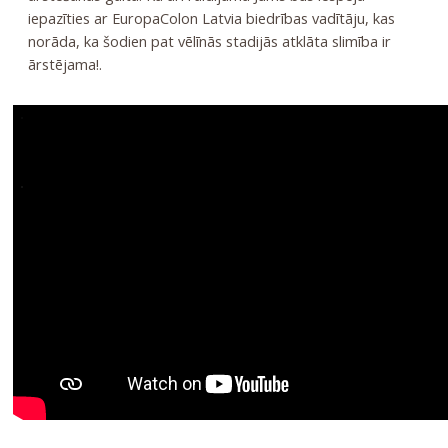
iepazīties ar EuropaColon Latvia biedrības vadītāju, kas
norāda, ka šodien pat vēlīnās stadijās atklāta slimība ir
ārstējama!
.