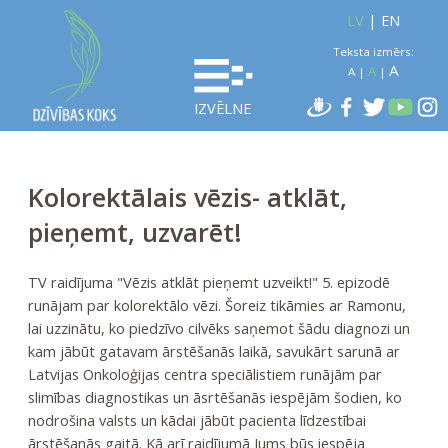
LV
|
EN
Teksta izmērs:
A
A
A
|
|
IZVĒLNE
Kolorektālais vēzis- atklāt,
pieņemt, uzvarēt!
TV raidījuma "Vēzis atklāt pieņemt uzveikt!" 5. epizodē
runājam par kolorektālo vēzi. Šoreiz tikāmies ar Ramonu,
lai uzzinātu, ko piedzīvo cilvēks saņemot šādu diagnozi un
kam jābūt gatavam ārstēšanās laikā, savukārt sarunā ar
Latvijas Onkoloģijas centra speciālistiem runājām par
slimības diagnostikas un āsrtēšanās iespējām šodien, ko
nodrošina valsts un kādai jābūt pacienta līdzestībai
ārstēšanās gaitā. Kā arī raidījumā Jums būs iespēja