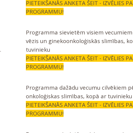
PIETEIKŠANĀS ANKETA ŠEIT - IZVĒLIES P
PROGRAMMU!
Programma sievietēm visiem vecumiem 
vēzis un ginekoonkoloģiskās slimības, k
.
tuvinieku
PIETEIKŠANĀS ANKETA ŠEIT - IZVĒLIES P
PROGRAMMU!
Programma dažādu vecumu cilvēkiem p
onkoloģiskas slimības, kopā ar tuvinieku (
PIETEIKŠANĀS ANKETA ŠEIT - IZVĒLIES P
PROGRAMMU!