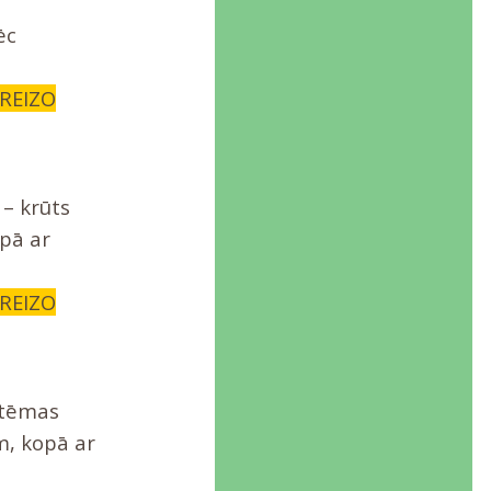
ēc
AREIZO
– krūts
opā ar
AREIZO
stēmas
, kopā ar