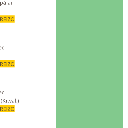
opā ar
AREIZO
ēc
AREIZO
ēc
Kr.val.)
AREIZO