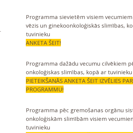
Programma sievietēm visiem vecumiem 
vēzis un ginekoonkoloģiskās slimības, k
.
tuvinieku
ANKETA ŠEIT!
Programma dažādu vecumu cilvēkiem p
onkoloģiskas slimības, kopā ar tuvinieku
PIETEIKŠANĀS ANKETA ŠEIT IZVĒLIES PA
PROGRAMMU!
Programma pēc gremošanas orgānu si
onkoloģiskām slimībām visiem vecumiem
tuvinieku