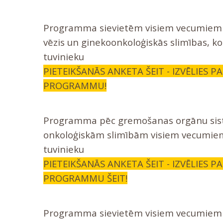
Programma sievietēm visiem vecumiem 
vēzis un ginekoonkoloģiskās slimības, k
tuvinieku
PIETEIKŠANĀS ANKETA ŠEIT - IZVĒLIES P
PROGRAMMU!
Programma pēc gremošanas orgānu si
onkoloģiskām slimībām visiem vecumiem
tuvinieku
PIETEIKŠANĀS ANKETA ŠEIT - IZVĒLIES P
PROGRAMMU ŠEIT!
Programma sievietēm visiem vecumiem 