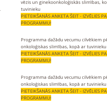
vēzis un ginekoonkoloģiskās slimības, k
.
tuvinieku
PIETEIKŠANĀS ANKETA ŠEIT - IZVĒLIES P
PROGRAMMU!
Programma dažādu vecumu cilvēkiem p
onkoloģiskas slimības, kopā ar tuvinieku
PIETEIKŠANĀS ANKETA ŠEIT - IZVĒLIES P
PROGRAMMU!
Programma dažādu vecumu cilvēkiem p
onkoloģiskas slimības, kopā ar tuvinieku (
PIETEIKŠANĀS ANKETA ŠEIT - IZVĒLIES P
PROGRAMMU!