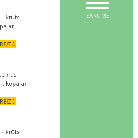
SĀKUMS
– krūts
opā ar
AREIZO
stēmas
, kopā ar
AREIZO
– krūts