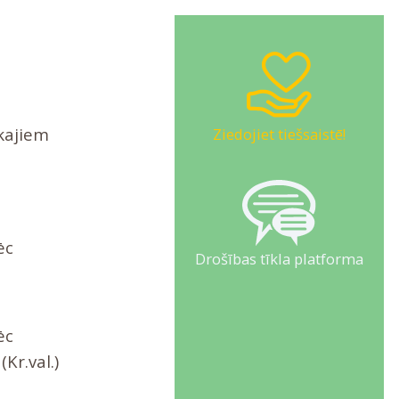
kajiem
Ziedojiet tiešsaistē!
ēc
Drošības tīkla platforma
u
ēc
Kr.val.)