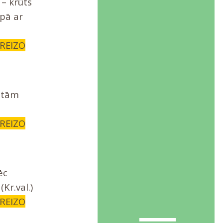
– krūts
opā ar
AREIZO
 tām
AREIZO
ēc
Kr.val.)
AREIZO