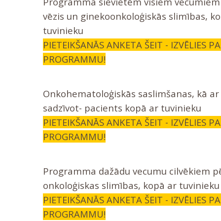
Programma sievietēm visiem vecumiem 
vēzis un ginekoonkoloģiskās slimības, k
tuvinieku
PIETEIKŠANĀS ANKETA ŠEIT - IZVĒLIES P
PROGRAMMU!
Onkohematoloģiskās saslimšanas, kā ar
sadzīvot- pacients kopā ar tuvinieku
PIETEIKŠANĀS ANKETA ŠEIT - IZVĒLIES P
PROGRAMMU!
Programma dažādu vecumu cilvēkiem p
onkoloģiskas slimības, kopā ar tuvinieku (
PIETEIKŠANĀS ANKETA ŠEIT - IZVĒLIES P
PROGRAMMU!