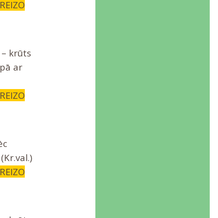
AREIZO
– krūts
opā ar
AREIZO
ēc
Kr.val.)
AREIZO