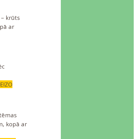
– krūts
opā ar
ēc
REIZO
stēmas
, kopā ar