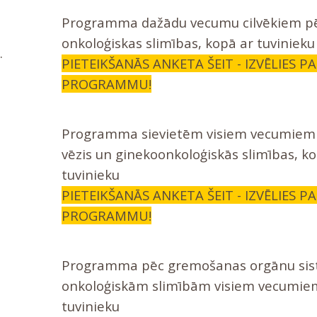
Programma dažādu vecumu cilvēkiem p
onkoloģiskas slimības, kopā ar tuvinieku
.
PIETEIKŠANĀS ANKETA ŠEIT - IZVĒLIES P
PROGRAMMU!
Programma sievietēm visiem vecumiem 
vēzis un ginekoonkoloģiskās slimības, k
tuvinieku
PIETEIKŠANĀS ANKETA ŠEIT - IZVĒLIES P
PROGRAMMU!
Programma pēc gremošanas orgānu si
onkoloģiskām slimībām visiem vecumiem
tuvinieku