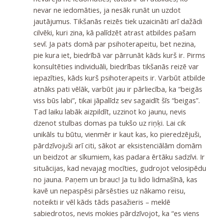
nevar ne iedomāties, ja nesāk runāt un uzdot
jautājumus. Tikšanās reizēs tiek uzaicināti arī dažādi
cilvēki, kuri zina, kā palīdzēt atrast atbildes pašam
sevī. Ja pats domā par psihoterapeitu, bet nezina,
pie kura iet, biedrībā var pārrunāt kāds kurš ir. Pirms
konsultēties individuāli, biedrības tikšanās reizē var
iepazīties, kāds kurš psihoterapeits ir. Varbūt atbilde
atnāks pati vēlāk, varbūt jau ir pārliecība, ka “beigās
viss būs labi”, tikai jāpalīdz sev sagaidīt šīs “beigas”.
Tad laiku labāk aizpildīt, uzzinot ko jaunu, nevis
dzenot stulbas domas pa tukšo uz riņķi. Lai cik
unikāls tu būtu, vienmēr ir kaut kas, ko pieredzējuši,
pārdzīvojuši arī citi, sākot ar eksistenciālām domām
un beidzot ar sīkumiem, kas padara ērtāku sadzīvi. Ir
situācijas, kad nevajag mocīties, gudrojot velosipēdu
no jauna. Paņem un brauc! Ja tu lido lidmašīnā, kas
kavē un nepaspēsi pārsēsties uz nākamo reisu,
noteikti ir vēl kāds tāds pasažieris – meklē
sabiedrotos, nevis mokies pārdzīvojot, ka “es viens