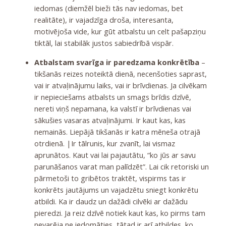
iedomas (diemžēl bieži tās nav iedomas, bet
realitāte), ir vajadzīga droša, interesanta,
motivējoša vide, kur gūt atbalstu un celt pašapziņu
tiktāl, lai stabilāk justos sabiedrībā vispār.
Atbalstam svarīga ir paredzama konkrētība
–
tikšanās reizes noteiktā dienā, necenšoties saprast,
vai ir atvaļinājumu laiks, vai ir brīvdienas. Ja cilvēkam
ir nepieciešams atbalsts un smags brīdis dzīvē,
nereti viņš nepamana, ka valstī ir brīvdienas vai
sākušies vasaras atvaļinājumi. Ir kaut kas, kas
nemainās. Liepājā tikšanās ir katra mēneša otrajā
otrdienā. |Ir tālrunis, kur zvanīt, lai vismaz
aprunātos. Kaut vai lai pajautātu, “ko jūs ar savu
parunāšanos varat man palīdzēt”. Lai cik retoriski un
pārmetoši to gribētos traktēt, vispirms tas ir
konkrēts jautājums un vajadzētu sniegt konkrētu
atbildi. Ka ir daudz un dažādi cilvēki ar dažādu
pieredzi. Ja reiz dzīvē notiek kaut kas, ko pirms tam
nevarēja ne iedomāties, tātad ir arī atbildes, ko