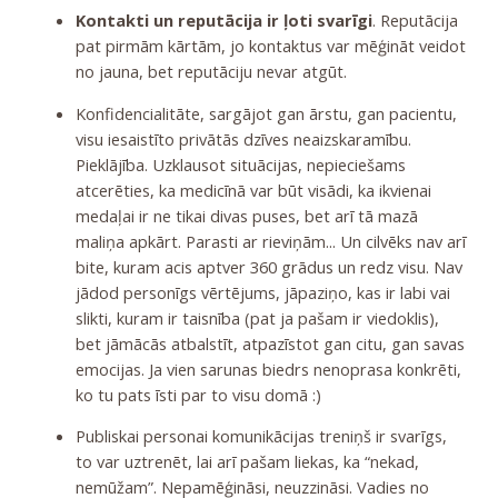
Kontakti un reputācija ir ļoti svarīgi
. Reputācija
pat pirmām kārtām, jo kontaktus var mēģināt veidot
no jauna, bet reputāciju nevar atgūt.
Konfidencialitāte, sargājot gan ārstu, gan pacientu,
visu iesaistīto privātās dzīves neaizskaramību.
Pieklājība. Uzklausot situācijas, nepieciešams
atcerēties, ka medicīnā var būt visādi, ka ikvienai
medaļai ir ne tikai divas puses, bet arī tā mazā
maliņa apkārt. Parasti ar rieviņām... Un cilvēks nav arī
bite, kuram acis aptver 360 grādus un redz visu. Nav
jādod personīgs vērtējums, jāpaziņo, kas ir labi vai
slikti, kuram ir taisnība (pat ja pašam ir viedoklis),
bet jāmācās atbalstīt, atpazīstot gan citu, gan savas
emocijas. Ja vien sarunas biedrs nenoprasa konkrēti,
ko tu pats īsti par to visu domā :)
Publiskai personai komunikācijas treniņš ir svarīgs,
to var uztrenēt, lai arī pašam liekas, ka “nekad,
nemūžam”. Nepamēģināsi, neuzzināsi. Vadies no