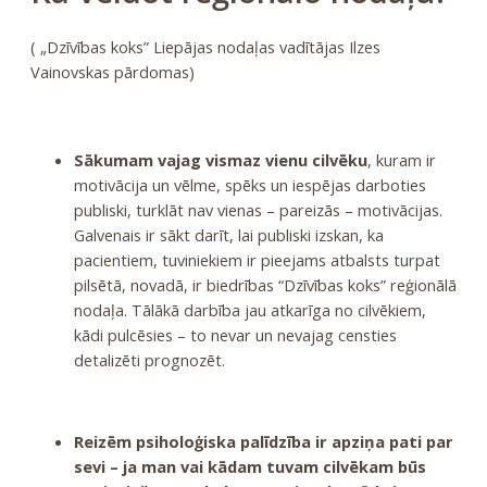
( „Dzīvības koks” Liepājas nodaļas vadītājas Ilzes
Vainovskas pārdomas)
Sākumam vajag vismaz vienu cilvēku
, kuram ir
motivācija un vēlme, spēks un iespējas darboties
publiski, turklāt nav vienas – pareizās – motivācijas.
Galvenais ir sākt darīt, lai publiski izskan, ka
pacientiem, tuviniekiem ir pieejams atbalsts turpat
pilsētā, novadā, ir biedrības “Dzīvības koks” reģionālā
nodaļa. Tālākā darbība jau atkarīga no cilvēkiem,
kādi pulcēsies – to nevar un nevajag censties
detalizēti prognozēt.
Reizēm psiholoģiska palīdzība ir apziņa pati par
sevi – ja man vai kādam tuvam cilvēkam būs