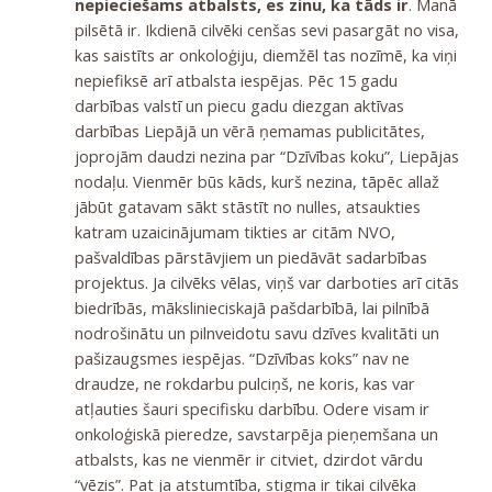
nepieciešams atbalsts, es zinu, ka tāds ir
. Manā
pilsētā ir. Ikdienā cilvēki cenšas sevi pasargāt no visa,
kas saistīts ar onkoloģiju, diemžēl tas nozīmē, ka viņi
nepiefiksē arī atbalsta iespējas. Pēc 15 gadu
darbības valstī un piecu gadu diezgan aktīvas
darbības Liepājā un vērā ņemamas publicitātes,
joprojām daudzi nezina par “Dzīvības koku”, Liepājas
nodaļu. Vienmēr būs kāds, kurš nezina, tāpēc allaž
jābūt gatavam sākt stāstīt no nulles, atsaukties
katram uzaicinājumam tikties ar citām NVO,
pašvaldības pārstāvjiem un piedāvāt sadarbības
projektus. Ja cilvēks vēlas, viņš var darboties arī citās
biedrībās, mākslinieciskajā pašdarbībā, lai pilnībā
nodrošinātu un pilnveidotu savu dzīves kvalitāti un
pašizaugsmes iespējas. “Dzīvības koks” nav ne
draudze, ne rokdarbu pulciņš, ne koris, kas var
atļauties šauri specifisku darbību. Odere visam ir
onkoloģiskā pieredze, savstarpēja pieņemšana un
atbalsts, kas ne vienmēr ir citviet, dzirdot vārdu
“vēzis”. Pat ja atstumtība, stigma ir tikai cilvēka