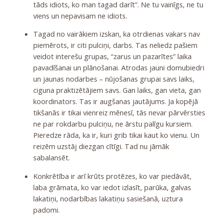
tāds idiots, ko man tagad darīt”. Ne tu vainīgs, ne tu
viens un nepavisam ne idiots.
Tagad no vairākiem izskan, ka otrdienas vakars nav
piemērots, ir citi pulciņi, darbs. Tas neliedz pašiem
veidot interešu grupas, “zarus un pazarītes” laika
pavadīšanai un plānošanai. Atrodas jauni domubiedri
un jaunas nodarbes – nūjošanas grupai savs laiks,
ciguna praktizētājiem savs. Gan laiks, gan vieta, gan
koordinators. Tas ir augšanas jautājums. Ja kopējā
tikšanās ir tikai vienreiz mēnesī, tās nevar pārvērsties
ne par rokdarbu pulciņu, ne ārstu palīgu kursiem.
Pieredze rāda, ka ir, kuri grib tikai kaut ko vienu. Un
reizēm uzstāj diezgan cītīgi. Tad nu jāmāk
sabalansēt.
Konkrētība ir arī krūts protēzes, ko var piedāvāt,
laba grāmata, ko var iedot izlasīt, parūka, galvas
lakatiņi, nodarbības lakatiņu sasiešanā, uztura
padomi.