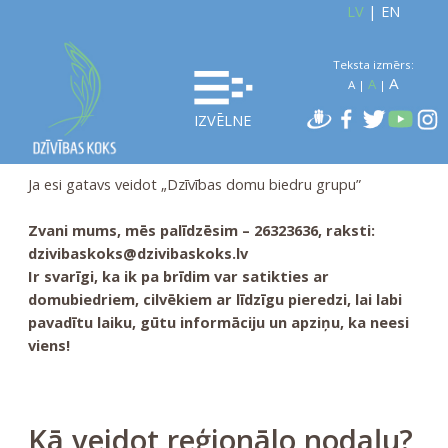
LV
|
EN
Teksta izmērs:
A
A
A
|
|
IZVĒLNE
Ja esi gatavs veidot „Dzīvības domu biedru grupu”
Zvani mums, mēs palīdzēsim – 26323636, raksti:
dzivibaskoks@dzivibaskoks.lv
Ir svarīgi, ka ik pa brīdim var satikties ar
domubiedriem, cilvēkiem ar līdzīgu pieredzi, lai labi
pavadītu laiku, gūtu informāciju un apziņu, ka neesi
viens!
Kā veidot reģionālo nodaļu?