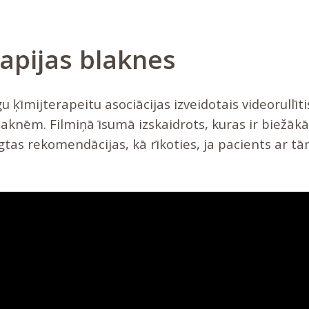
rapijas blaknes
u ķīmijterapeitu asociācijas izveidotais videorullīti
blaknēm.
Filmiņā īsumā izskaidrots, kuras ir biežākā
tas rekomendācijas, kā rīkoties, ja pacients ar t