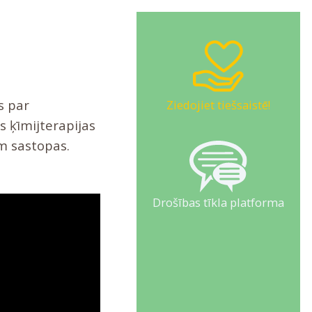
s par
Ziedojiet tiešsaistē!
s ķīmijterapijas
ām sastopas.
Drošības tīkla platforma