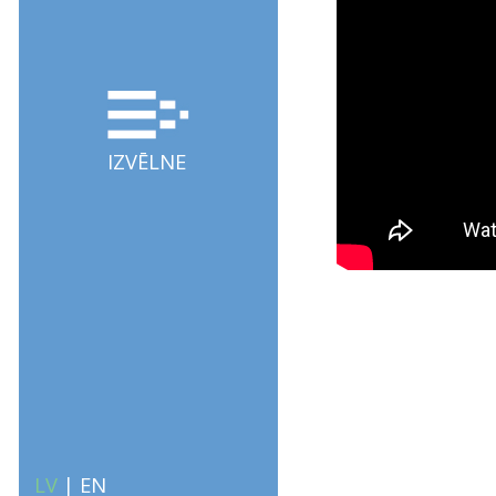
IZVĒLNE
LV
|
EN