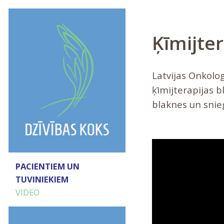
Ķīmijte
Latvijas Onkolog
ķīmijterapijas 
blaknes un snieg
PACIENTIEM UN
TUVINIEKIEM
VIDEO