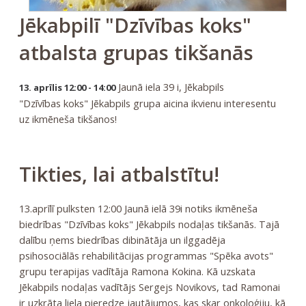
Jēkabpilī "Dzīvības koks"
atbalsta grupas tikšanās
Jaunā iela 39 i, Jēkabpils
13. aprīlis 12:00 - 14:00
"Dzīvības koks" Jēkabpils grupa aicina ikvienu interesentu
uz ikmēneša tikšanos!
Tikties, lai atbalstītu!
13.aprīlī pulksten 12:00 Jaunā ielā 39i notiks ikmēneša
biedrības "Dzīvības koks" Jēkabpils nodaļas tikšanās. Tajā
dalību ņems biedrības dibinātāja un ilggadēja
psihosociālās rehabilitācijas programmas "Spēka avots"
grupu terapijas vadītāja Ramona Kokina. Kā uzskata
Jēkabpils nodaļas vadītājs Sergejs Novikovs, tad Ramonai
ir uzkrāta liela pieredze jautājumos, kas skar onkoloģiju, kā