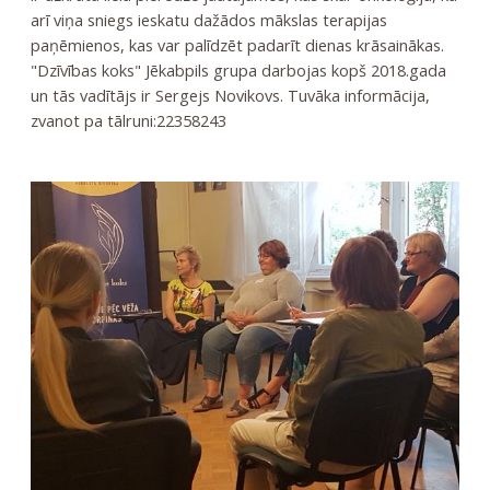
arī viņa sniegs ieskatu dažādos mākslas terapijas
paņēmienos, kas var palīdzēt padarīt dienas krāsainākas.
"Dzīvības koks" Jēkabpils grupa darbojas kopš 2018.gada
un tās vadītājs ir Sergejs Novikovs. Tuvāka informācija,
zvanot pa tālruni:22358243