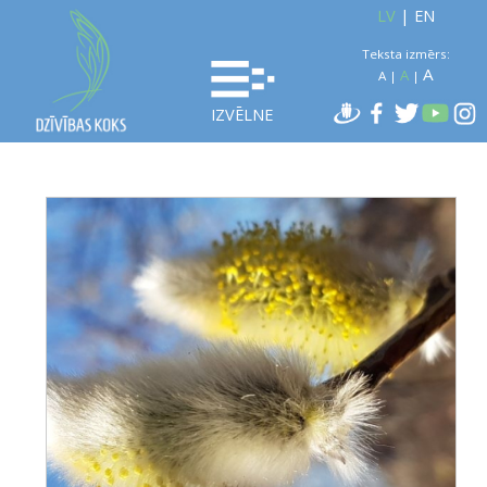
LV
|
EN
Teksta izmērs:
A
A
A
|
|
IZVĒLNE