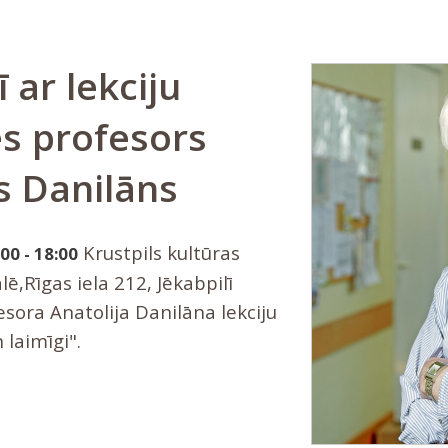
ī ar lekciju
es profesors
s Danilāns
Krustpils kultūras
00 - 18:00
,Rīgas iela 212, Jēkabpilī
sora Anatolija Danilāna lekciju
n laimīgi".