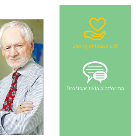
Ziedojiet tiešsaistē!
Drošības tīkla platforma