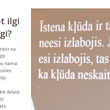
 ilgi
gi?
mbrī no
8:00
ras nama
sosies
ijs
Kā dzīvot
Uz
āts