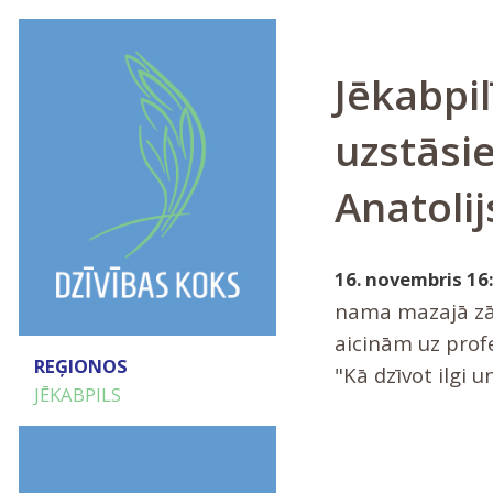
Jēkabpil
uzstāsi
Anatolij
16. novembris 16:
nama mazajā zālē
aicinām uz profe
REĢIONOS
"Kā dzīvot ilgi u
JĒKABPILS