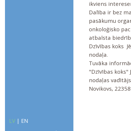
ikviens interese
Dalība ir bez m
pasākumu orga
onkoloģisko pac
atbalsta biedrī
Dzīvības koks J
nodaļa.
Tuvāka informāc
"Dzīvības koks" 
nodaļas vadītājs
Novikovs, 2235
LV
|
EN