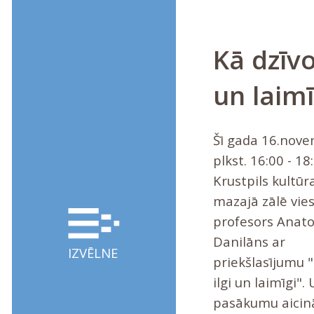
Kā dzīvot
un laimī
Šī gada 16.nove
plkst. 16:00 - 1
Krustpils kultū
mazajā zālē vie
profesors Anatol
Danilāns ar
IZVĒLNE
priekšlasījumu "
ilgi un laimīgi". 
pasākumu aicin