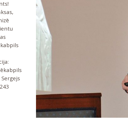
nts!
aksas,
nizē
ientu
bas
ēkabpils
ija:
Jēkabpils
 Sergejs
8243