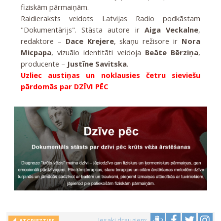
fiziskām pārmaiņām.
Raidieraksts veidots Latvijas Radio podkāstam
"Dokumentārijs". Stāsta autore ir
Aiga Veckalne
,
redaktore –
Dace Krejere
, skaņu režisore ir
Nora
Micpapa
, vizuālo identitāti veidoja
Beāte Bērziņa
,
producente –
Justīne Savitska
.
Uzliec austiņas un noklausies četru sieviešu
pārdomās par DZĪVI PĒC
Iesaki draugiem: