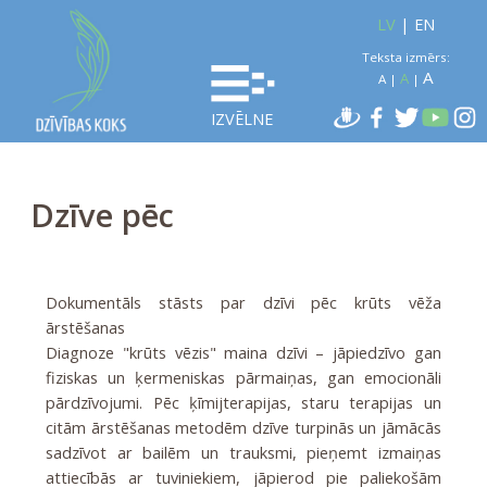
LV
|
EN
Teksta izmērs:
A
A
A
|
|
IZVĒLNE
Dzīve pēc
Dokumentāls stāsts par dzīvi pēc krūts vēža
ārstēšanas
Diagnoze "krūts vēzis" maina dzīvi – jāpiedzīvo gan
fiziskas un ķermeniskas pārmaiņas, gan emocionāli
pārdzīvojumi. Pēc ķīmijterapijas, staru terapijas un
citām ārstēšanas metodēm dzīve turpinās un jāmācās
sadzīvot ar bailēm un trauksmi, pieņemt izmaiņas
attiecībās ar tuviniekiem, jāpierod pie paliekošām