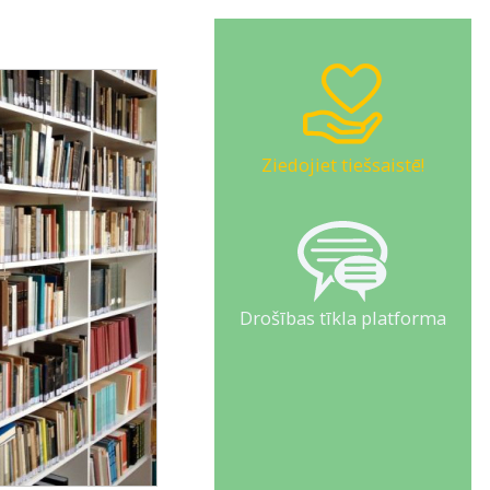
Ziedojiet tiešsaistē!
Drošības tīkla platforma