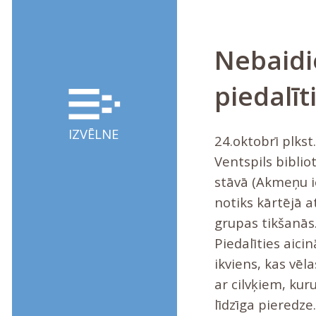
Nebaidi
piedalīt
IZVĒLNE
24.oktobrī plkst
Ventspils bibliot
stāvā (Akmeņu i
notiks kārtējā a
grupas tikšanās
Piedalīties aicin
ikviens, kas vēl
ar cilvķiem, kur
līdzīga pieredze.