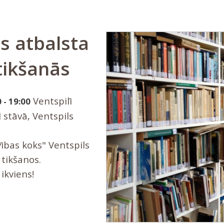
s atbalsta
tikšanās
Ventspilī
 - 19:00
I stāvā, Ventspils
ības koks" Ventspils
 tikšanos.
 ikviens!