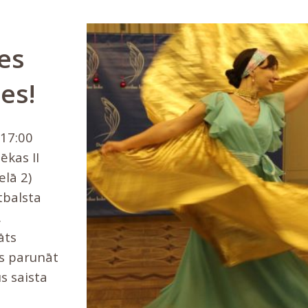
es
ies!
.17:00
ēkas II
elā 2)
tbalsta
.
āts
as parunāt
us saista