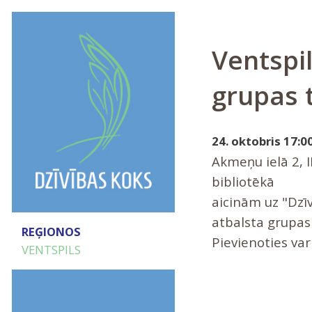
Ventspil
grupas 
24. oktobris 17:00
Akmeņu ielā 2, I
bibliotēkā
aicinām uz "Dzīv
atbalsta grupas
REĢIONOS
Pievienoties var
VENTSPILS