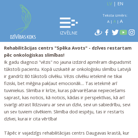
LV
|
EN
Teksta izmērs:
A
A
A
|
|
IZVĒLNE
Rehabilitācijas centrs "Spēka Avots" - dzīves restartam
pēc onkoloģiskas slimības!
Ik gadu diagnozi "vēzis" no jauna izdzird apmēram divpadsmit
tūkstoši pacientu. Kopā uzskaitē ar onkoloģisku slimību Latvijā
ir gandrīz 80 tūkstoši cilvēku. Vēzis cilvēku ietekmē ne tikai
fiziski, bet mēģina pakļaut emocionāli.... Tas ietekmē arī
tuviniekus. Slimība ir krīze, kuras pārvarēšanai nepieciešams
saprast, kas noticis, kā noticis, kādas ir perspektīvas, kā arī
svarīgi atrast līdzsvaru ar sevi un dzīvi, sevi un sabiedrību, sevi
un sev tuviem cilvēkiem. Slimība dod iespēju, tas ir restarts
dzīvei, kurai ir cita vērtība!
Tāpēc ir vajadzīgs rehabilitācijas centrs Daugavas krastā, kur