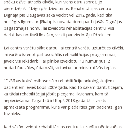
spēku dzīvei atradīs cilvēki, kuri viens otru saprot, jo
pieredzējuši līdzīgu pārdzīvojumus. Rehabilitācijas centru
Dignājā pie Daugavas sāka veidot vēl 2012.gadā, kad tika
noslēgts līgums ar Jēkabpils novada domi par bijušās Dignājas
pagastmājas nomu, lai izveidotu rehabilitācijas centru. Visi
darbi, kas notikuši līdz šim, veikti par ziedotāju līdzekļiem.
Lai centrs varētu sākt darbu, lai centrā varētu uzturēties cilvēki,
lai varētu īstenot psihosociālās rehabilitācijas programmas,
jāveic visi iekšdarbi, lai pilnībā izveidotu 13 numuriņus, 2
nodarbību zāles, ēdamzāli, virtuvi un administratīvās teplas.
"Dzīvības koks" psihosociālo rehabilitāciju onkoloģiskajiem
pacientiem ievieš kopš 2009.gada. Kad to sākām darīt, ticejām,
ka tādai rehabilitācijai jābūt pieejamai ikvienam, kam tā
nepieciešama. Tagad tā ir! Kopš 2018.gada tā ir valsts
apmaksāta programma, kurā var piedalīties gan pacients, gan
tuvinieks.
Kad sākām veidot rehabilitācijas centru, lai radītu pēc iespējas