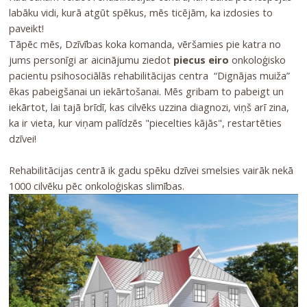
labāku vidi, kurā atgūt spēkus, mēs ticējām, ka izdosies to
paveikt!
Tāpēc mēs, Dzīvības koka komanda, vēršamies pie katra no
jums personīgi ar aicinājumu ziedot
piecus eiro
onkoloģisko
pacientu psihosociālās rehabilitācijas centra “Dignājas muiža”
ēkas pabeigšanai un iekārtošanai. Mēs gribam to pabeigt un
iekārtot, lai tajā brīdī, kas cilvēks uzzina diagnozi, viņš arī zina,
ka ir vieta, kur viņam palīdzēs "piecelties kājās", restartēties
dzīvei!
Rehabilitācijas centrā ik gadu spēku dzīvei smelsies vairāk nekā
1000 cilvēku pēc onkoloģiskas slimības.