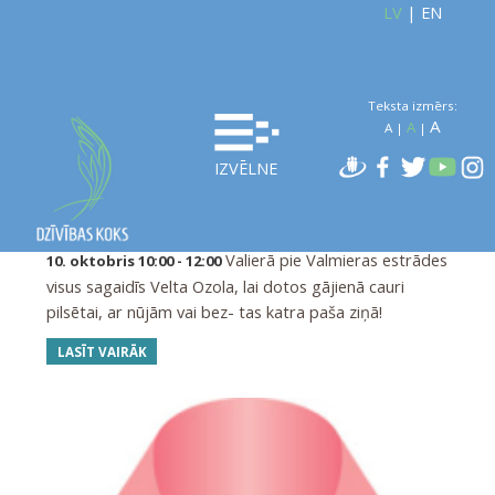
LV
|
EN
Teksta izmērs:
A
A
A
|
|
IZVĒLNE
Valmierā ienūjos Krūts veselības
VALMIERA
mēnesi
Valierā pie Valmieras estrādes
10. oktobris 10:00 - 12:00
visus sagaidīs Velta Ozola, lai dotos gājienā cauri
pilsētai, ar nūjām vai bez- tas katra paša ziņā!
LASĪT VAIRĀK