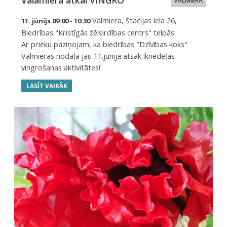
Valamierā atkal VINGRO
VALMIERA
Valmiera, Stacijas iela 26,
11. jūnijs 09:00 - 10:30
Biedrības "Kristīgās žēlsirdības centrs" telpās
Ar prieku paziņojam, ka biedrības "Dzīvības koks"
Valmieras nodaļa jau 11.jūnijā atsāk iknedēļas
vingrošanas aktivitātes!
LASĪT VAIRĀK