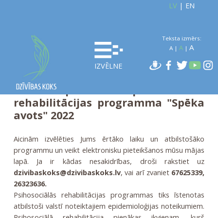
LV
|
EN
Teksta izmērs:
A
A
A
|
|
IZVĒLNE
Valsts apmaksātā psihosociālās
rehabilitācijas programma "Spēka
avots" 2022
Aicinām izvēlēties Jums ērtāko laiku un atbilstošāko
programmu un veikt elektronisku pieteikšanos mūsu mājas
lapā. Ja ir kādas nesakidrības, droši rakstiet uz
dzivibaskoks@dzivibaskoks.lv
, vai arī zvaniet
67625339,
26323636.
Psihosociālās rehabilitācijas programmas tiks īstenotas
atbilstoši valstī noteiktajiem epidemioloģijas noteikumiem.
Psihosociālā rehabilitācija pienākas ikvienam, kurš