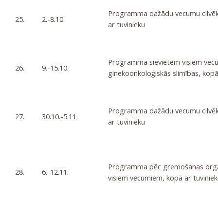
Programma dažādu vecumu cilvēki
25.
2.-8.10.
ar tuvinieku
Programma sievietēm visiem vecu
26.
9.-15.10.
ginekoonkoloģiskās slimības, kopā
Programma dažādu vecumu cilvēki
27.
30.10.-5.11.
ar tuvinieku
Programma pēc gremošanas orgā
28.
6.-12.11.
visiem vecumiem, kopā ar tuviniek