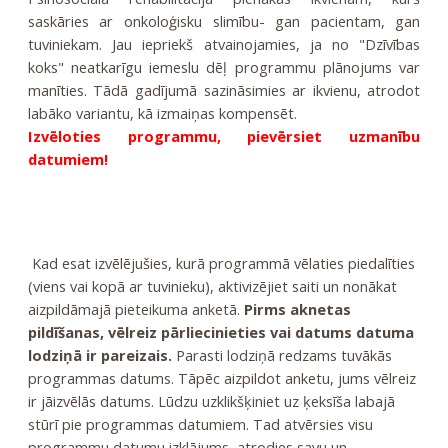
saskāries ar onkoloģisku slimību- gan pacientam, gan
tuviniekam. Jau iepriekš atvainojamies, ja no "Dzīvības
koks" neatkarīgu iemeslu dēļ programmu plānojums var
manīties. Tādā gadījumā sazināsimies ar ikvienu, atrodot
labāko variantu, kā izmaiņas kompensēt.
Izvēloties programmu, pievērsiet uzmanību
datumiem!
Kad esat izvēlējušies, kurā programmā vēlaties piedalīties
(viens vai kopā ar tuvinieku), aktivizējiet saiti un nonākat
aizpildāmajā pieteikuma anketā.
Pirms aknetas
pildīšanas, vēlreiz pārliecinieties vai datums datuma
lodziņā ir pareizais.
Parasti lodziņā redzams tuvākās
programmas datums. Tāpēc aizpildot anketu, jums vēlreiz
ir jāizvēlās datums. Lūdzu uzklikšķiniet uz ķeksīša labajā
stūrī pie programmas datumiem. Tad atvērsies visu
programmu datumu izklājums, atrodies savu un