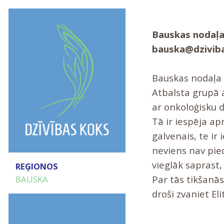
Bauskas nodaļas
bauska@dziviba
Bauskas nodaļa 
Atbalsta grupā 
ar onkoloģisku d
Tā ir iespēja ap
galvenais, te ir
neviens nav pied
vieglāk saprast, 
REĢIONOS
Par tās tikšanās
BAUSKA
droši zvaniet Elit