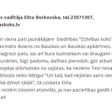
 vadītāja Elita Borkovska, tel.23071307,
skoks.lv
ir viena pati jaunākājām biedrības "Dzīvības kok
aicināts ikviens no Bauskas un Bauskas apkārtnes,
iagnozi pats, vai arī kura tuviniekam vai draugam 
runāties, lūgt padomu, dalīties pieredzē, gūt atbal
 iespēja atbrīvoties no sajūtas, ka neviens Tevi nes
zīvojis neko līdzīgu! "Un tad, kad nejūties vairs vie
kā dzīvot tālāk", tā uzskata Elita.
 reizēm ziņosim atsevišķi, ja nav pacietības gaidīt 
ai!