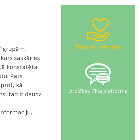
Ziedojiet tiešsaistē!
s" grupām.
 kurš saskāries
tā konstatēta.
stu. Pats
aprot, kā
Drošības tīkla platforma
ns, tad ir daudz
informāciju,