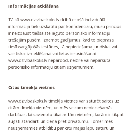
Informācijas atklāšana
Tā kā www.dzivibaskoks.lv rīcībā esošā individuālā
informācija tiek uzskatīta par konfidenciālu, mūsu princips
ir neizpaust tiešsaistē iegūto personisko informāciju
trešajām pusēm, izņemot gadījumus, kad to pieprasa
tiesībsargājošās iestādes, tā nepieciešama juridiskai vai
valstiskai izmeklēšanai vai lietas ierosināšanai.
www.dzivibaskoks.lv nepārdod, neizīrē vai nepārsūta
personisko informāciju citiem uzņēmumiem.
Citas tīmekļa vietnes
www.dzivibaskoks.lv tīmekļa vietnes var saturēt saites uz
citām tīmekļa vietnēm, un mēs veicam nepieciešamās
darbības, lai savienotu tikai ar tām vietnēm, kurām ir tikpat
augsti standarti un cieņa pret privātumu. Tomēr mēs
neuzņemamies atbildību par citu mājas lapu saturu un