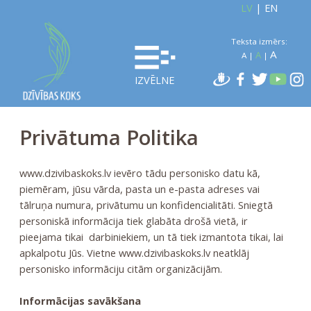
LV
|
EN
Teksta izmērs:
A
A
A
|
|
IZVĒLNE
Privātuma Politika
www.dzivibaskoks.lv ievēro tādu personisko datu kā,
piemēram, jūsu vārda, pasta un e-pasta adreses vai
tālruņa numura, privātumu un konfidencialitāti. Sniegtā
personiskā informācija tiek glabāta drošā vietā, ir
pieejama tikai darbiniekiem, un tā tiek izmantota tikai, lai
apkalpotu Jūs. Vietne www.dzivibaskoks.lv neatklāj
personisko informāciju citām organizācijām.
Informācijas savākšana