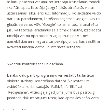
ar kuru palīdzību var analizēt lietotāju izturēšanās modeli:
skatītās lapas, lietotāju ģeogrāfiskās atrašanās vietas,
uzturēšanās laiku, ierīci u.c.. Informāciju, ko sīkdatne veido
par jūsu paradumiem, lietošanā saņems “Google”, kas to
glabās serveros ASV. “Google” to izmantos, lai analizētu
jūsu kā lietotāja ieradumus šajā tīmekļa vietnē, izstrādātu
tīmekļa vietņu operatoriem ziņojumus par vietnes
apmeklētību un sniegtu citus pakalpojumus, kas saistīti ar
aktivitāti tīmekļa vietnē un interneta lietošanu.
Sīkdatņu kontrolēšana un dzēšana
Lielāko daļu pārlūkprogrammu var iestatīt tā, lai tiktu
bloķēta sīkdatņu ievietošana datorā. Šie iestatījumi
visbiežāk atrodas sadaļās “Palīdzība”, “Rīki” vai
“Rediģēšana". Attiecīgajā gadījumā jums būs pašrocīgi
jānorāda daži iestatījumi ikreiz, kad apmeklēsiet šo vietni.
Par datu konfidencialitāti un drošību lasiet: