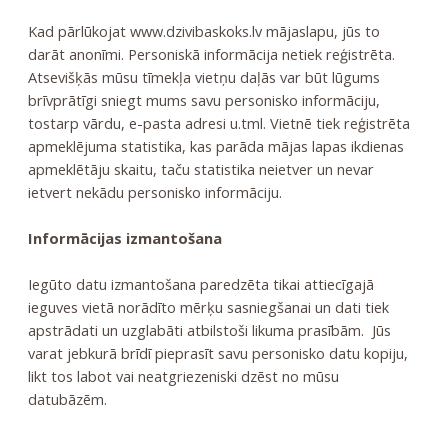
Kad pārlūkojat www.dzivibaskoks.lv mājaslapu, jūs to
darāt anonīmi. Personiskā informācija netiek reģistrēta.
Atsevišķās mūsu tīmekļa vietņu daļās var būt lūgums
brīvprātīgi sniegt mums savu personisko informāciju,
tostarp vārdu, e-pasta adresi u.tml. Vietnē tiek reģistrēta
apmeklējuma statistika, kas parāda mājas lapas ikdienas
apmeklētāju skaitu, taču statistika neietver un nevar
ietvert nekādu personisko informāciju.
Informācijas izmantošana
Iegūto datu izmantošana paredzēta tikai attiecīgajā
ieguves vietā norādīto mērķu sasniegšanai un dati tiek
apstrādati un uzglabāti atbilstoši likuma prasībām. Jūs
varat jebkurā brīdī pieprasīt savu personisko datu kopiju,
likt tos labot vai neatgriezeniski dzēst no mūsu
datubāzēm.