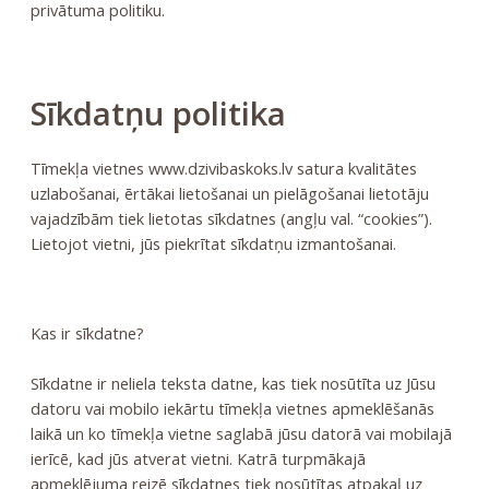
privātuma politiku.
Sīkdatņu politika
Tīmekļa vietnes www.dzivibaskoks.lv satura kvalitātes
uzlabošanai, ērtākai lietošanai un pielāgošanai lietotāju
vajadzībām tiek lietotas sīkdatnes (angļu val. “cookies”).
Lietojot vietni, jūs piekrītat sīkdatņu izmantošanai.
Kas ir sīkdatne?
Sīkdatne ir neliela teksta datne, kas tiek nosūtīta uz Jūsu
datoru vai mobilo iekārtu tīmekļa vietnes apmeklēšanās
laikā un ko tīmekļa vietne saglabā jūsu datorā vai mobilajā
ierīcē, kad jūs atverat vietni. Katrā turpmākajā
apmeklējuma reizē sīkdatnes tiek nosūtītas atpakaļ uz