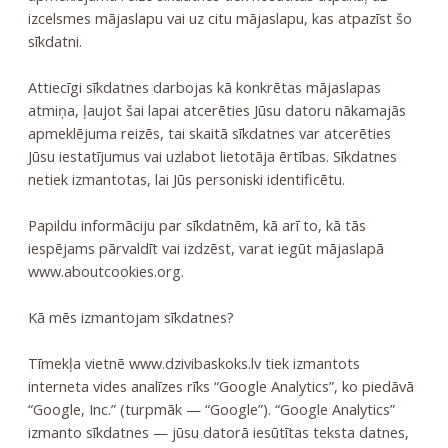
izcelsmes mājaslapu vai uz citu mājaslapu, kas atpazīst šo
sīkdatni.
Attiecīgi sīkdatnes darbojas kā konkrētas mājaslapas
atmiņa, ļaujot šai lapai atcerēties Jūsu datoru nākamajās
apmeklējuma reizēs, tai skaitā sīkdatnes var atcerēties
Jūsu iestatījumus vai uzlabot lietotāja ērtības. Sīkdatnes
netiek izmantotas, lai Jūs personiski identificētu.
Papildu informāciju par sīkdatnēm, kā arī to, kā tās
iespējams pārvaldīt vai izdzēst, varat iegūt mājaslapā
www.aboutcookies.org.
Kā mēs izmantojam sīkdatnes?
Tīmekļa vietnē www.dzivibaskoks.lv tiek izmantots
interneta vides analīzes rīks “Google Analytics”, ko piedāvā
“Google, Inc.” (turpmāk — “Google”). “Google Analytics”
izmanto sīkdatnes — jūsu datorā iesūtītas teksta datnes,