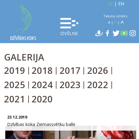
LV
|
EN
Teksta izmērs:
A
A
A
|
|
IZVĒLNE
GALERIJA
2019
2018
2017
2026
|
|
|
|
2025
2024
2023
2022
|
|
|
|
2021
2020
|
23.12.2019
Dzīvības koka Ziemassvētku balle