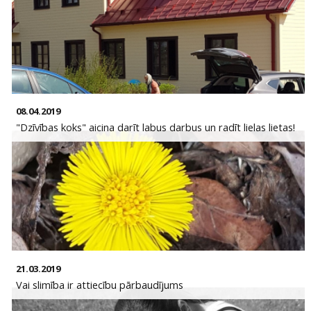
08.04.2019
"Dzīvības koks" aicina darīt labus darbus un radīt lielas lietas!
21.03.2019
Vai slimība ir attiecību pārbaudījums