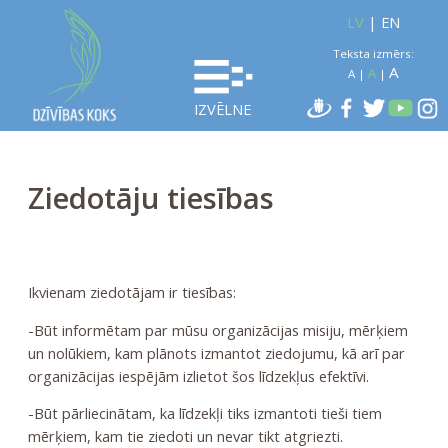
LV
|
EN
Teksta izmērs:
A
A
A
|
|
IZVĒLNE
Ziedotāju tiesības
Ikvienam ziedotājam ir tiesības:
-Būt informētam par mūsu organizācijas misiju, mērķiem
un nolūkiem, kam plānots izmantot ziedojumu, kā arī par
organizācijas iespējām izlietot šos līdzekļus efektīvi.
-Būt pārliecinātam, ka līdzekļi tiks izmantoti tieši tiem
mērķiem, kam tie ziedoti un nevar tikt atgriezti.