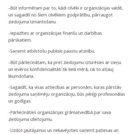
-Būt informētam par to, kādi cilvēki ir organizācijas valdē,
un sagaidīt no šiem cilvēkiem godprātību, pārraugot
ziedojuma izmantošanu.
-Iepazīties ar organizācijas finanšu un darbības
pārskatiem.
-Saņemt atbilstošu publiski paustu atzinību.
-Būt pārliecinātam, ka pret ziedojumu izturēsies ar cieņu
un ievēros konfidencialitāti tik lielā mērā, cik to atļauj
likumdošana.
-Sagaidīt, ka visas attiecības ar personām, kuras pārstāv
ziedojuma saņēmēju organizāciju, būs pilnīgi profesionālas
un godīgas.
-Pārliecināties organizācijas grāmatvedībā par sava
ziedojuma izlietojumu.
-Uzdot jautājumus un nekavējoties saņemt patiesas un