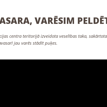
ASARA, VARĒSIM PELDĒT
ijas centra teritorijā izveidota veselības taka, sakārto
avasarī jau varēs stādīt puķes.