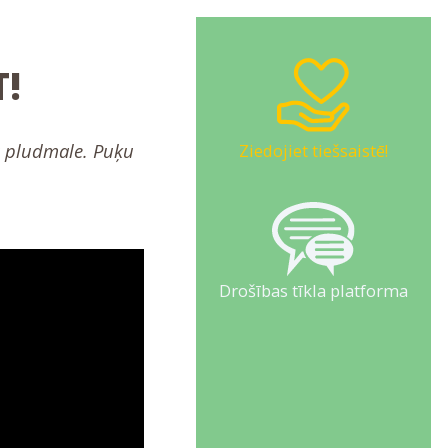
!
ta pludmale. Puķu
Ziedojiet tiešsaistē!
Drošības tīkla platforma