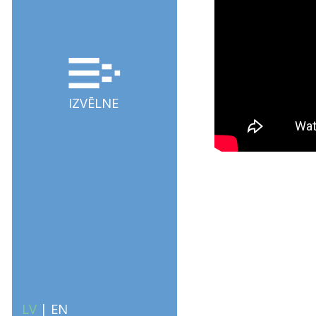
IZVĒLNE
LV
|
EN