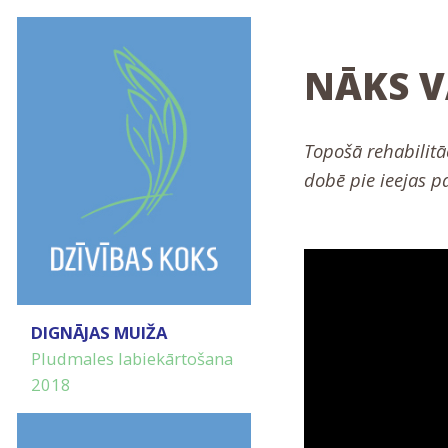
NĀKS V
Topošā rehabilitāc
dobē pie ieejas p
DIGNĀJAS MUIŽA
Pludmales labiekārtošana
2018