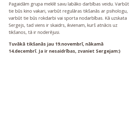
Pagaidām grupa meklē savu labāko darbības veidu. Varbūt
tie būs kino vakari, varbūt regulāras tikšanās ar psihologu,
varbūt tie būs rokdarbi vai sporta nodarbības. Kā uzskata
Sergejs, tad viens ir skaidrs, ikvienam, kurš atnācis uz
tikšanos, tā ir noderējusi.
Tuvākā tikšanās jau 19.novembrī, nākamā
14.decembrī. Ja ir nesaidrības, zvaniet Sergejam:)