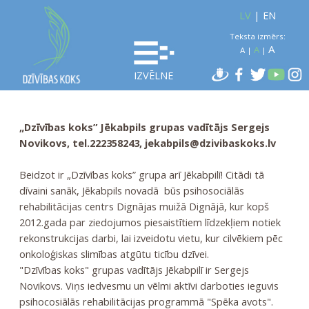
LV
|
EN
Teksta izmērs:
A
A
A
|
|
IZVĒLNE
„Dzīvības koks” Jēkabpils grupas vadītājs Sergejs
Novikovs, tel.222358243,
jekabpils@dzivibaskoks.lv
Beidzot ir „Dzīvības koks” grupa arī Jēkabpilī! Citādi tā
dīvaini sanāk, Jēkabpils novadā būs psihosociālās
rehabilitācijas centrs Dignājas muižā Dignājā, kur kopš
2012.gada par ziedojumos piesaistītiem līdzekļiem notiek
rekonstrukcijas darbi, lai izveidotu vietu, kur cilvēkiem pēc
onkoloģiskas slimības atgūtu ticību dzīvei.
"Dzīvības koks" grupas vadītājs Jēkabpilī ir Sergejs
Novikovs. Viņs iedvesmu un vēlmi aktīvi darboties ieguvis
psihocosiālās rehabilitācijas programmā "Spēka avots".