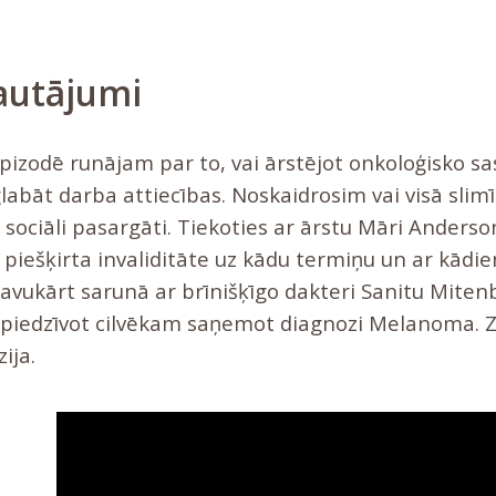
jautājumi
epizodē runājam par to, vai ārstējot onkoloģisko s
labāt darba attiecības. Noskaidrosim vai visā sli
sociāli pasargāti. Tiekoties ar ārstu Māri Anders
 piešķirta invaliditāte uz kādu termiņu un ar kādi
avukārt sarunā ar brīnišķīgo dakteri Sanitu Mite
 piedzīvot cilvēkam saņemot diagnozi Melanoma.
ija.