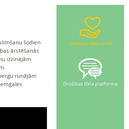
aslimšanu šodien
Ziedojiet tiešsaistē!
mības ārstēšanās
onu izzinājām
em
nbergu runājām
Drošības tīkla platforma
 Zemgales