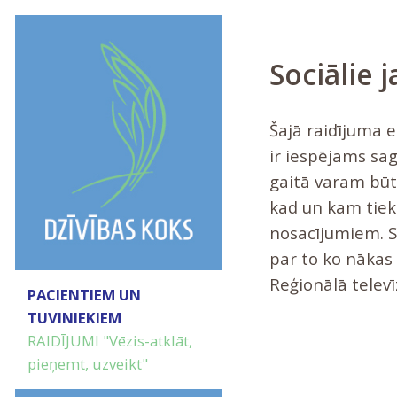
Sociālie 
Šajā raidījuma 
ir iespējams sag
gaitā varam būt 
kad un kam tiek
nosacījumiem. S
par to ko nākas
Reģionālā televīz
PACIENTIEM UN
TUVINIEKIEM
RAIDĪJUMI "Vēzis-atklāt,
pieņemt, uzveikt"