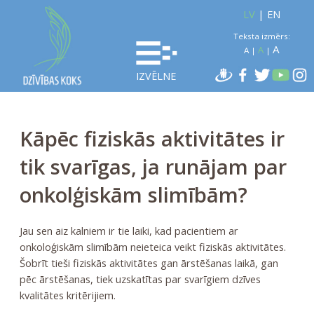
LV
|
EN
Teksta izmērs:
A
A
A
|
|
IZVĒLNE
Kāpēc fiziskās aktivitātes ir
tik svarīgas, ja runājam par
onkolģiskām slimībām?
Jau sen aiz kalniem ir tie laiki, kad pacientiem ar
onkoloģiskām slimībām neieteica veikt fiziskās aktivitātes.
Šobrīt tieši fiziskās aktivitātes gan ārstēšanas laikā, gan
pēc ārstēšanas, tiek uzskatītas par svarīgiem dzīves
kvalitātes kritērijiem.