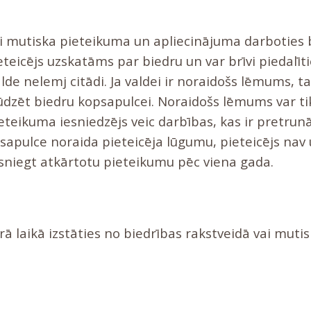
ai mutiska pieteikuma un apliecinājuma darboties
teicējs uzskatāms par biedru un var brīvi piedalīt
alde nelemj citādi. Ja valdei ir noraidošs lēmums, ta
ūdzēt biedru kopsapulcei. Noraidošs lēmums var t
eteikuma iesniedzējs veic darbības, kas ir pretrun
sapulce noraida pieteicēja lūgumu, pieteicējs nav
 sniegt atkārtotu pieteikumu pēc viena gada.
rā laikā izstāties no biedrības rakstveidā vai mutis