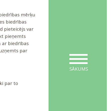
 biedrības mērķu
ies biedrības
d pieteicējs var
ikt pieņemts
ā ar biedrības
 uzņemts par
SĀKUMS
ki par to