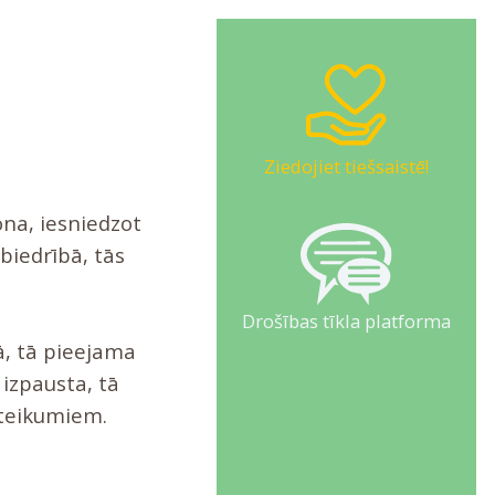
Ziedojiet tiešsaistē!
ona, iesniedzot
biedrībā, tās
Drošības tīkla platforma
, tā pieejama
 izpausta, tā
oteikumiem.