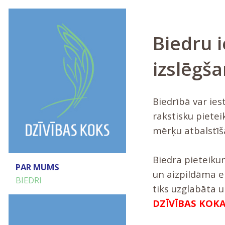
Biedru 
izslēgš
Biedrībā var ies
rakstisku pietei
mērķu atbalstīš
Biedra pieteiku
PAR MUMS
un aizpildāma el
BIEDRI
tiks uzglabāta 
DZĪVĪBAS KOKA