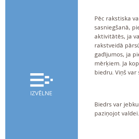
Pēc rakstiska v
sasniegšanā, pie
aktivitātēs, ja v
rakstveidā pārs
gadījumos, ja pi
mērķiem. Ja kop
biedru. Viņš var
IZVĒLNE
Biedrs var jebku
paziņojot valdei.