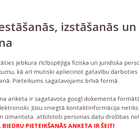
iestāšanās, izstāšanās un
ana
tāties jebkura rīcībspējīga fiziska un juridiska pers
kumu, kā arī mutiski apliecinot gatavību darboties 
anā. Pieteikums sagatavojams brīvā formā.
ma anketa ir sagatavota googl dokementa formātā
ektroniski. Jūsu sniegtā kontaktinformācija netiks
un izmantota atbilstoši personas datu drošības n
 BIEDRU PIETEIKŠANĀS ANKETA IR ŠEIT!