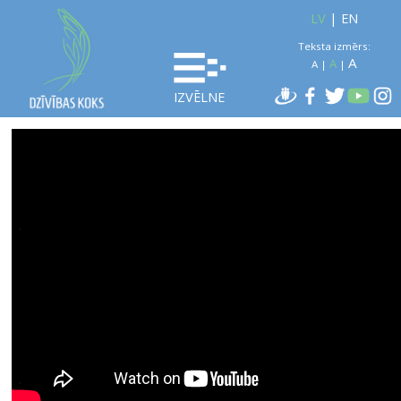
LV
|
EN
Teksta izmērs:
A
A
A
|
|
IZVĒLNE