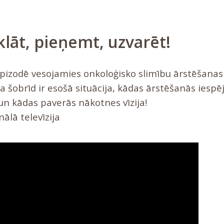
tklāt, pieņemt, uzvarēt!
pizodē vesojamies onkoloģisko slimību ārstēšanas 
a šobrīd ir esošā situācija, kādas ārstēšanās iesp
 un kādas paverās nākotnes vīzija!
ālā televīzija