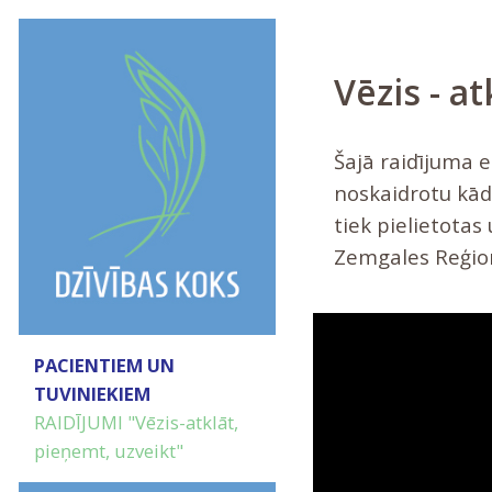
Vēzis - a
Šajā raidījuma e
noskaidrotu kād
tiek pielietotas
Zemgales Reģion
PACIENTIEM UN
TUVINIEKIEM
RAIDĪJUMI "Vēzis-atklāt,
pieņemt, uzveikt"