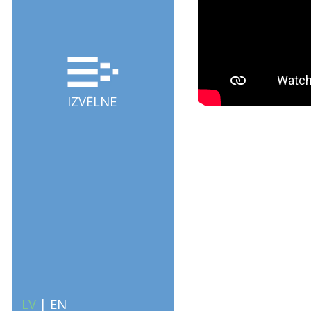
IZVĒLNE
LV
|
EN