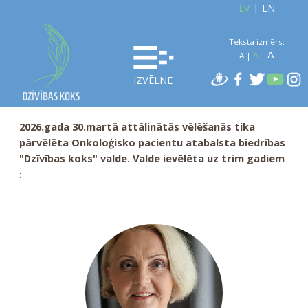
LV
|
EN
Teksta izmērs:
A
A
A
|
|
IZVĒLNE
2026.gada 30.martā attālinātās vēlēšanās tika
pārvēlēta Onkoloģisko pacientu atabalsta biedrības
"Dzīvības koks" valde. Valde ievēlēta uz trim gadiem
: