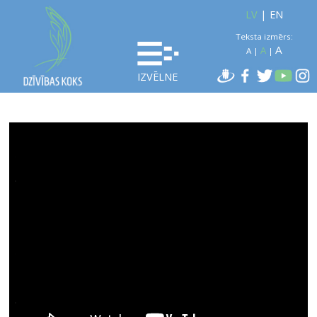
LV
|
EN
Teksta izmērs:
A
A
A
|
|
IZVĒLNE