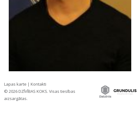
Lapas karte
|
Kontakti
© 2026 DZĪVĪBAS KOKS. Visas tiesības
Iesaki draugiem:
ATGRIEZTIES
aizsargātas.
»