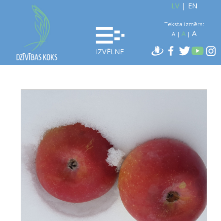
LV
|
EN
Teksta izmērs:
A
A
A
|
|
IZVĒLNE