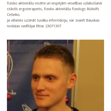
fizisko aktivitāšu nozīmi un iespējām veselības uzlabošanā
stāstīs ergoterapeits, fizisko aktivitāšu fiziologs Rūdolfs
Cešeiko.
Ja vēlaties uzzināt tuvāku informāciju, var zvanīt Bauskas
nodaļas vadītājai Elitai: 23071307