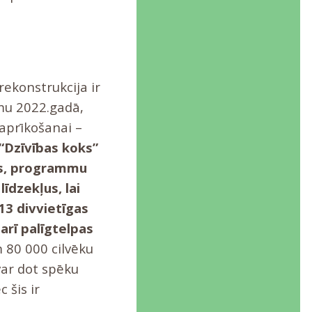
rekonstrukcija ir
mu 2022.gadā,
 aprīkošanai –
““Dzīvības koks”
rus, programmu
īdzekļus, lai
13 divvietīgas
arī palīgtelpas
 80 000 cilvēku
var dot spēku
 šis ir