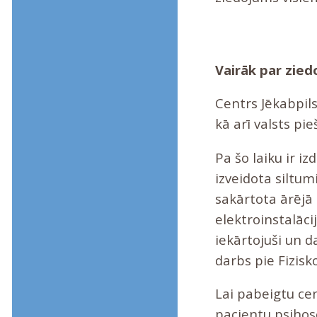
Vairāk par zied
Centrs Jēkabpil
kā arī valsts pi
Pa šo laiku ir i
izveidota siltumi
sakārtota ārējā 
elektroinstalāci
iekārtojuši un d
darbs pie Fizisk
Lai pabeigtu ce
pacientu psihoso