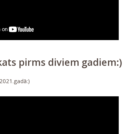
kats pirms diviem gadiem:)
 2021.gadā:)