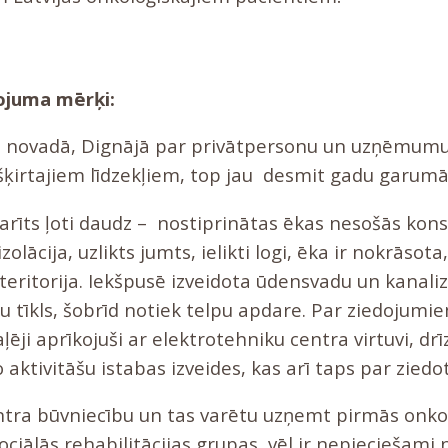
ojuma mērķi:
s novadā, Dignājā par privātpersonu un uzņēmum
ešķirtajiem līdzekļiem, top jau desmit gadu garumā
zdarīts ļoti daudz – nostiprinātas ēkas nesošās kons
zolācija, uzlikts jumts, ielikti logi, ēka ir nokrāsota,
teritorija. Iekšpusē izveidota ūdensvadu un kanaliz
ju tīkls, šobrīd notiek telpu apdare. Par ziedojum
aļēji aprīkojuši ar elektrotehniku centra virtuvi, d
o aktivitāšu istabas izveides, kas arī taps par zied
ntra būvniecību un tas varētu uzņemt pirmās onko
ciālās rehabilitācijas grupas, vēl ir nepieciešami n