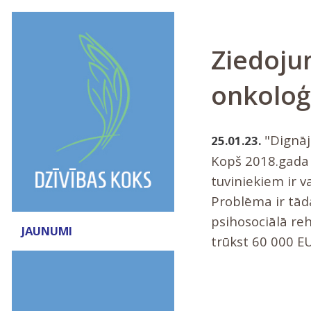
Ziedoju
onkoloģ
"Dignāj
25.01.23.
Kopš 2018.gada 
tuviniekiem ir v
Problēma ir tād
psihosociālā reh
JAUNUMI
trūkst 60 000 E