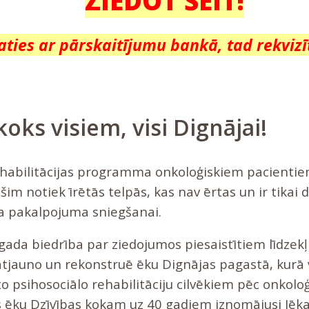
ZIEDOT ŠEIT!
aties ar pārskaitījumu bankā, tad rekvizīti
koks visiem, visi Dignājai!
ehabilitācijas programma onkoloģiskiem pacientie
šim notiek īrētās telpās, kas nav ērtas un ir tikai d
a pakalpojuma sniegšanai.
ada biedrība par ziedojumos piesaistītiem līdzek
 atjauno un rekonstruē ēku Dignājas pagastā, kurā 
 psihosociālo rehabilitāciju cilvēkiem pēc onkoloģ
 ēku Dzīvības kokam uz 40 gadiem iznomājusi Jēka