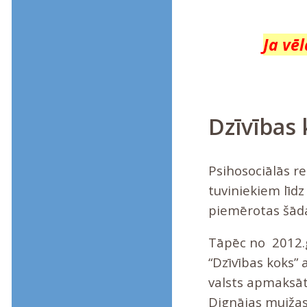
Ja vēl
Dzīvības 
Psihosociālās r
tuviniekiem līdz 
piemērotas šād
Tāpēc no 2012.g
“Dzīvības koks”
valsts apmaksāto
Dignājas muižas