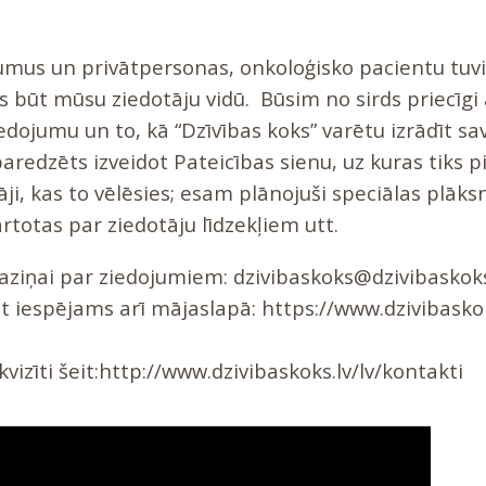
us un privātpersonas, onkoloģisko pacientu tuvin
os būt mūsu ziedotāju vidū. Būsim no sirds priecīgi
edojumu un to, kā “Dzīvības koks” varētu izrādīt sa
aredzēts izveidot Pateicības sienu, uz kuras tiks pi
āji, kas to vēlēsies; esam plānojuši speciālas plāks
rtotas par ziedotāju līdzekļiem utt.
aziņai par ziedojumiem:
dzivibaskoks@dzivibaskoks
t iespējams arī mājaslapā:
https://www.dzivibaskok
izīti šeit:
http://www.dzivibaskoks.lv/lv/kontakti