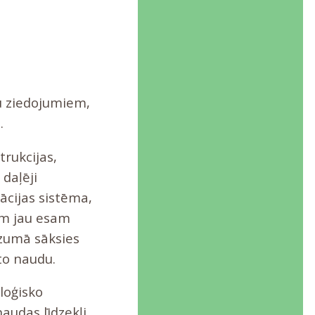
u ziedojumiem,
.
trukcijas,
 daļēji
ācijas sistēma,
iem jau esam
rīzumā sāksies
oto naudu.
loģisko
audas līdzekļi,