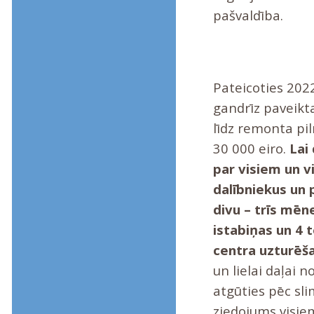
pašvaldība.
Pateicoties 2022
gandrīz paveikt
līdz remonta pil
30 000 eiro.
Lai
par visiem un v
dalībniekus un 
divu – trīs mēn
istabiņas un 4 
centra uzturēša
un lielai daļai 
atgūties pēc sli
ziedojums visie