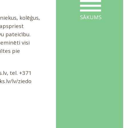
SĀKUMS
iekus, kolēģus,
 apspriest
vu pateicību.
eminēti visi
nītes pie
.lv
, tel. +371
s.lv/lv/ziedo