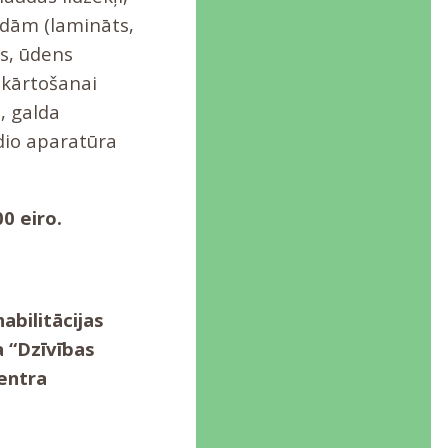
rīdām (lamināts,
es, ūdens
iekārtošanai
i, galda
dio aparatūra
0 eiro.
abilitācijas
a “Dzīvības
centra