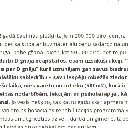
.gadā Saeimas piešķirtajiem 200 000 eiro, centra 
a, bet saistībā ar būvmateriālu cenu sadārdzināju
nīgai pabeigšanai pietrūkst 50 000 eiro, bet telpu
 darbi Dignājā neapstātos, esam uzsākuši akciju 
isi par Dignāju” kurā uzrunājam gan savus bied
plašāku sabiedrību – savu iespēju robežās ziedot l
ešu laikā, mēs varētu nodot ēku (500m2), kurā ir 
telpas nodarbībām, lekcijām un psihoterapijai, kā 
nai.
Jo vēzis nešķiro, tas katru gadu skar apmēram
no viņiem psihosociālās rehabilitācijas programma 
mības un atgriezties dzīvē – darbā un ģimenē, tāpēc
m Latvijas onkoloģiskajiem pacientiem!