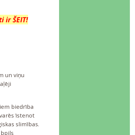
 ir ŠEIT!
m un viņu
aļēji
ļiem biedrība
varēs īstenot
iskas slimības.
bpils