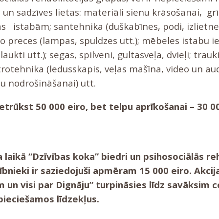
 un sadzīves lietas: materiāli sienu krāsošanai, g
nnas istabām; santehnika (duškabīnes, podi, izlietn
tro preces (lampas, spuldzes utt.); mēbeles istabu 
laukti utt.); segas, spilveni, gultasveļa, dvieļi; trauk
trotehnika (ledusskapis, veļas mašīna, video un au
iju nodrošināšanai) utt.
ietrūkst
50 000 eiro, bet telpu aprīkošanai – 30 00
laikā “Dzīvības koka” biedri un psihosociālās reh
nieki ir saziedojuši apmēram 15 000 eiro. Akcij
m un visi par Dignāju” turpināsies līdz savāksim 
pieciešamos līdzekļus.