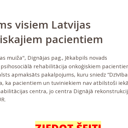
ms visiem Latvijas
iskajiem pacientiem
as muiža", Dignājas pag., Jēkabpils novads
psihosociālā rehabilitācija onkoģiskiem pacientie
alsts apmaksāts pakalpojums, kuru sniedz “Dzīvība
a, ka pacientiem un tuviniekiem nav atbilstoši iek
abilitācijas centra, jo centra Dignājā rekonstrukci
UR.