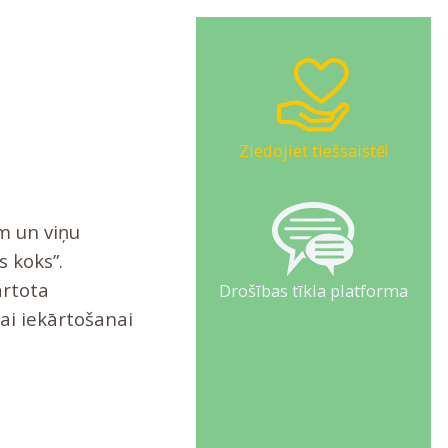
Ziedojiet tiešsaistē!
m un viņu
s koks”.
ārtota
Drošības tīkla platforma
jai iekārtošanai