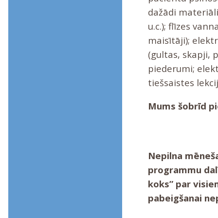
dažādi materiāli
u.c.); flīzes va
maisītāji); elek
(gultas, skapji, p
piederumi; elek
tiešsaistes lekc
Mums šobrīd p
Nepilna mēneša 
programmu dalīb
koks” par visie
pabeigšanai ne