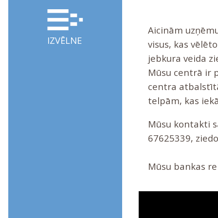
Aicinām uzņēmum
IZVĒLNE
visus, kas vēlēt
jebkura veida zi
Mūsu centrā ir p
centra atbalstīt
telpām, kas iekā
Mūsu kontakti s
67625339, ziedo
Mūsu bankas rekv