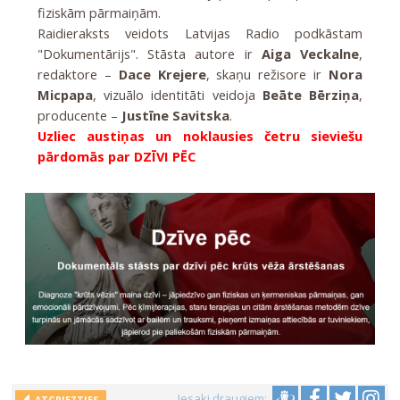
fiziskām pārmaiņām.
Raidieraksts veidots Latvijas Radio podkāstam
"Dokumentārijs". Stāsta autore ir
Aiga Veckalne
,
redaktore –
Dace Krejere
, skaņu režisore ir
Nora
Micpapa
, vizuālo identitāti veidoja
Beāte Bērziņa
,
producente –
Justīne Savitska
.
Uzliec austiņas un noklausies četru sieviešu
pārdomās par DZĪVI PĒC
Iesaki draugiem: