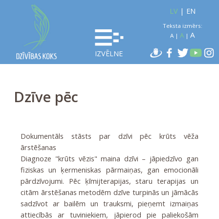
LV
|
EN
Teksta izmērs:
A
A
A
|
|
IZVĒLNE
Dzīve pēc
Dokumentāls stāsts par dzīvi pēc krūts vēža
ārstēšanas
Diagnoze "krūts vēzis" maina dzīvi – jāpiedzīvo gan
fiziskas un ķermeniskas pārmaiņas, gan emocionāli
pārdzīvojumi. Pēc ķīmijterapijas, staru terapijas un
citām ārstēšanas metodēm dzīve turpinās un jāmācās
sadzīvot ar bailēm un trauksmi, pieņemt izmaiņas
attiecībās ar tuviniekiem, jāpierod pie paliekošām