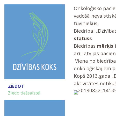
Onkoloģisko pacien
vadošā nevalstiskā
tuviniekus.
Biedrībai „Dzīvība
statuss
.
Biedrības
mērķis
i
arī Latvijas pacie
Viena no biedrīb
onkoloģiskajiem p
Kopš 2013.gada „Dz
aktivitātes notikuš
ZIEDOT
Ziedo tiešsaistē!