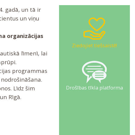
. gadā, un tā ir
cientus un viņu
a organizācijas
Ziedojiet tiešsaistē!
utiskā līmenī, lai
aprūpi.
tācijas programmas
 nodrošināšana.
Drošības tīkla platforma
onos. Līdz šim
 un Rīgā.