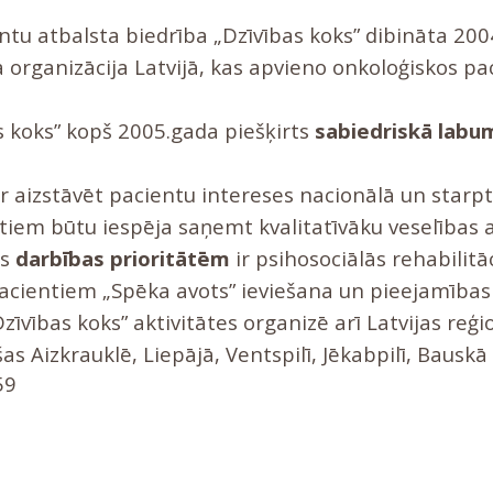
tu atbalsta biedrība „Dzīvības koks” dibināta 2004
 organizācija Latvijā, kas apvieno onkoloģiskos pa
s koks” kopš 2005.gada piešķirts
sabiedriskā labum
r aizstāvēt pacientu intereses nacionālā un starpta
ntiem būtu iespēja saņemt kvalitatīvāku veselības 
as
darbības prioritātēm
ir psihosociālās rehabili
acientiem „Spēka avots” ieviešana un pieejamības
īvības koks” aktivitātes organizē arī Latvijas reģi
as Aizkrauklē, Liepājā, Ventspilī, Jēkabpilī, Bauskā